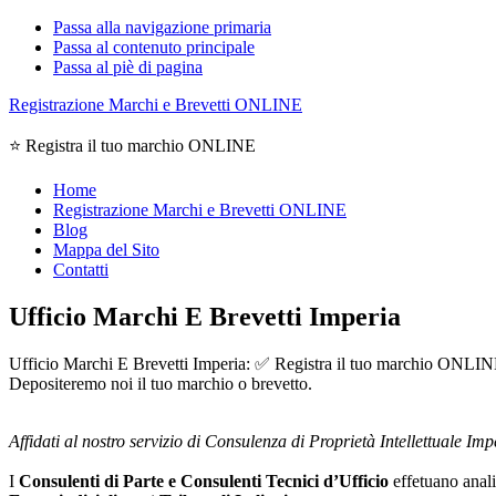
Passa alla navigazione primaria
Passa al contenuto principale
Passa al piè di pagina
Registrazione Marchi e Brevetti ONLINE
⭐ Registra il tuo marchio ONLINE
Home
Registrazione Marchi e Brevetti ONLINE
Blog
Mappa del Sito
Contatti
Ufficio Marchi E Brevetti Imperia
Ufficio Marchi E Brevetti Imperia: ✅ Registra il tuo marchio ONLINE, e
Depositeremo noi il tuo marchio o brevetto.
Affidati al nostro servizio di Consulenza di Proprietà Intellettuale Imp
I
Consulenti di Parte e
Consulenti Tecnici d’Ufficio
effetuano analis