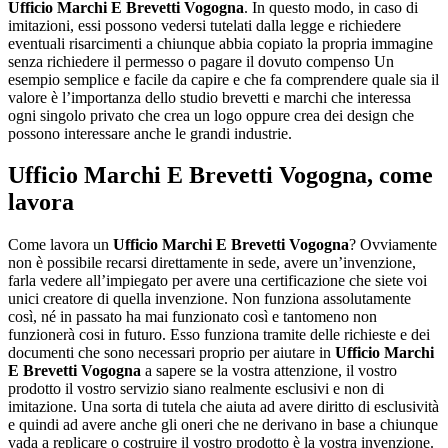
Ufficio Marchi E Brevetti Vogogna
. In questo modo, in caso di
imitazioni, essi possono vedersi tutelati dalla legge e richiedere
eventuali risarcimenti a chiunque abbia copiato la propria immagine
senza richiedere il permesso o pagare il dovuto compenso Un
esempio semplice e facile da capire e che fa comprendere quale sia il
valore è l’importanza dello studio brevetti e marchi che interessa
ogni singolo privato che crea un logo oppure crea dei design che
possono interessare anche le grandi industrie.
Ufficio Marchi E Brevetti Vogogna
, come
lavora
Come lavora un
Ufficio Marchi E Brevetti Vogogna
? Ovviamente
non è possibile recarsi direttamente in sede, avere un’invenzione,
farla vedere all’impiegato per avere una certificazione che siete voi
unici creatore di quella invenzione. Non funziona assolutamente
così, né in passato ha mai funzionato così e tantomeno non
funzionerà cosi in futuro. Esso funziona tramite delle richieste e dei
documenti che sono necessari proprio per aiutare in
Ufficio Marchi
E Brevetti Vogogna
a sapere se la vostra attenzione, il vostro
prodotto il vostro servizio siano realmente esclusivi e non di
imitazione. Una sorta di tutela che aiuta ad avere diritto di esclusività
e quindi ad avere anche gli oneri che ne derivano in base a chiunque
vada a replicare o costruire il vostro prodotto è la vostra invenzione.