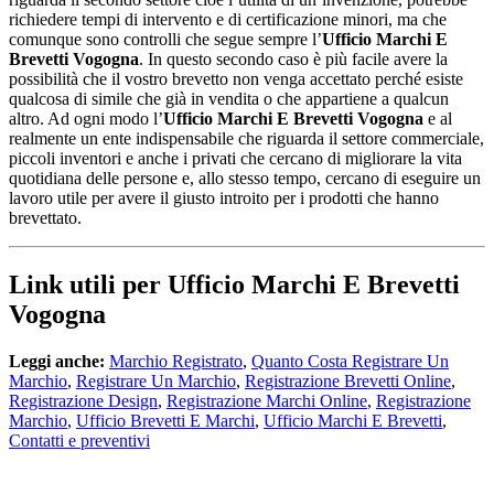
richiedere tempi di intervento e di certificazione minori, ma che
comunque sono controlli che segue sempre l’
Ufficio Marchi E
Brevetti Vogogna
. In questo secondo caso è più facile avere la
possibilità che il vostro brevetto non venga accettato perché esiste
qualcosa di simile che già in vendita o che appartiene a qualcun
altro. Ad ogni modo l’
Ufficio Marchi E Brevetti Vogogna
e al
realmente un ente indispensabile che riguarda il settore commerciale,
piccoli inventori e anche i privati che cercano di migliorare la vita
quotidiana delle persone e, allo stesso tempo, cercano di eseguire un
lavoro utile per avere il giusto introito per i prodotti che hanno
brevettato.
Link utili per Ufficio Marchi E Brevetti
Vogogna
Leggi anche:
Marchio Registrato
,
Quanto Costa Registrare Un
Marchio
,
Registrare Un Marchio
,
Registrazione Brevetti Online
,
Registrazione Design
,
Registrazione Marchi Online
,
Registrazione
Marchio
,
Ufficio Brevetti E Marchi
,
Ufficio Marchi E Brevetti
,
Contatti e preventivi