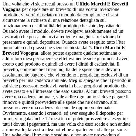
Una volta che vi siete recati presso un
Ufficio Marchi E Brevetti
Vogogna
per depositare un brevetto di una vostra invenzione
prodotto, vi verrà rilasciato un modulo da compilare e ci sarà
sicuramente la richiesta di una relazione dettagliata sul
funzionamento e sull’utilità del prodotto che state depositando.
Quando avete il modulo, dovete rivolgervi assolutamente ad un
avvocato che possa aiutarvi a redigere una giusta relazione da
presentare e quindi depositare. Quando avete eseguito tutto l’iter
burocratico e la prassi che viene richiesta dall’
Ufficio Marchi E
Brevetti Vogogna
, allora potete aspettare qualche settimana o
addirittura mesi per sapere se effettivamente siete gli unici ad aver
creato quel prodotto e quindi ad avere i diritti di esclusività. Il
brevetto, come anche il marchio, ha delle spese che si devono
assolutamente pagare e che vi rendono i proprietari esclusivi di un
brevetto per una cadenza annuale. Meglio spiegare che il periodo in
cui siete possessori esclusivi, varia in base proprio al prodotto che
avete creato e a l’interesse che esso suscita. Alcuni brevetti possono
avere una cadenza annuale, vale a dire ogni anno si deve pagare il
rinnovo e quindi provvedere alle spese che ne derivano, altri
possono avere una cadenza decennale oppure ventennale.
Ovviamente, essendo i creatori, ed aver eseguito il deposito per
primi, vi regala anche 12 mesi in cui potete provvedere a eseguire
tutti i dovuti i pagamenti, ma una volta che esso scade e non andate
a rinnovarlo, la vostra idea potrebbe appartenere ad altre persone.
Una volta che il brevetto è scaduto, e non avete provveduto al