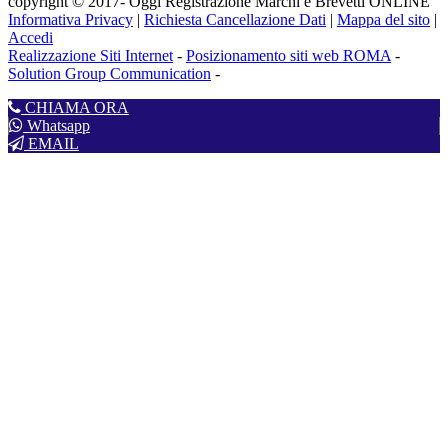
copyright © 2017- Oggi Registrazione Marchi e Brevetti ONLINE
Informativa Privacy
|
Richiesta Cancellazione Dati
|
Mappa del sito
|
Accedi
Realizzazione Siti Internet
-
Posizionamento siti web ROMA
-
Solution Group Communication
-
CHIAMA ORA
Whatsapp
EMAIL