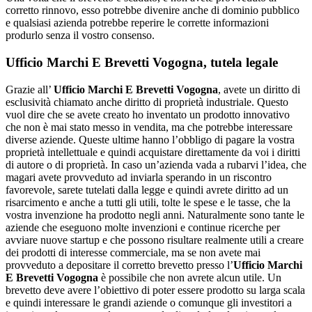
corretto rinnovo, esso potrebbe divenire anche di dominio pubblico
e qualsiasi azienda potrebbe reperire le corrette informazioni
produrlo senza il vostro consenso.
Ufficio Marchi E Brevetti Vogogna
, tutela legale
Grazie all’
Ufficio Marchi E Brevetti Vogogna
, avete un diritto di
esclusività chiamato anche diritto di proprietà industriale. Questo
vuol dire che se avete creato ho inventato un prodotto innovativo
che non è mai stato messo in vendita, ma che potrebbe interessare
diverse aziende. Queste ultime hanno l’obbligo di pagare la vostra
proprietà intellettuale e quindi acquistare direttamente da voi i diritti
di autore o di proprietà. In caso un’azienda vada a rubarvi l’idea, che
magari avete provveduto ad inviarla sperando in un riscontro
favorevole, sarete tutelati dalla legge e quindi avrete diritto ad un
risarcimento e anche a tutti gli utili, tolte le spese e le tasse, che la
vostra invenzione ha prodotto negli anni. Naturalmente sono tante le
aziende che eseguono molte invenzioni e continue ricerche per
avviare nuove startup e che possono risultare realmente utili a creare
dei prodotti di interesse commerciale, ma se non avete mai
provveduto a depositare il corretto brevetto presso l’
Ufficio Marchi
E Brevetti Vogogna
è possibile che non avrete alcun utile. Un
brevetto deve avere l’obiettivo di poter essere prodotto su larga scala
e quindi interessare le grandi aziende o comunque gli investitori a