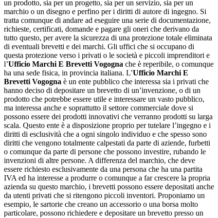
un prodotto, sia per un progetto, sia per un servizio, sia per un
marchio o un disegno e perfino per i diritti di autore di ingegno. Si
tratta comunque di andare ad eseguire una serie di documentazione,
richieste, certificati, domande e pagare gli oneri che derivano da
tutto questo, per avere la sicurezza di una protezione totale eliminata
di eventuali brevetti e dei marchi. Gli uffici che si occupano di
questa protezione verso i privati o le società e piccoli imprenditori e
l’
Ufficio Marchi E Brevetti Vogogna
che è reperibile, o comunque
ha una sede fisica, in provincia italiana. L’
Ufficio Marchi E
Brevetti Vogogna
è un ente pubblico che interessa sia i privati che
hanno deciso di depositare un brevetto di un’invenzione, o di un
prodotto che potrebbe essere utile e interessare un vasto pubblico,
ma interessa anche e soprattutto il settore commerciale dove si
possono essere dei prodotti innovativi che verranno prodotti su larga
scala. Questo ente è a disposizione proprio per tutelare l’ingegno e i
diritti di esclusività che a ogni singolo individuo e che spesso sono
diritti che vengono totalmente calpestati da parte di aziende, furbetti
o comunque da parte di persone che possono investire, rubando le
invenzioni di altre persone. A differenza del marchio, che deve
essere richiesto esclusivamente da una persona che ha una partita
IVA ed ha interesse a produrre o comunque a far crescere la propria
azienda su questo marchio, i brevetti possono essere depositati anche
da utenti privati che si ritengono piccoli inventori. Proponiamo un
esempio, le sartorie che creano un accessorio o una borsa molto
particolare, possono richiedere e depositare un brevetto presso un