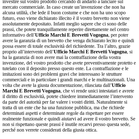
investire sul vostro prodotto cercando di andarlo a lanciare sul
mercato commerciale. In caso create un’invenzione che non ha
alcuna utilità, che lede il buon costume e che non ha uno scopo
futuro, esso viene dichiarato illecito è il vostro brevetto non viene
assolutamente depositato. Infatti meglio sapere che ci sono delle
prassi, che potete tranquillamente reperire direttamente nel centro
informativo dell’
Ufficio Marchi E Brevetti Vogogna
, per poter
avere la garanzia di un brevetto che venga dichiarato lecito e quindi
possa essere di totale esclusività del richiedente. Tra l’altro, grazie
proprio all’intervento dell’
Ufficio Marchi E Brevetti Vogogna
, si
ha la garanzia di non avere mai la contraffazione della vostra
invenzione, del vostro prodotto che avete preventivamente protetto e
tutelato con il deposito presso questo ente. La contraffazione e le
imitazioni sono dei problemi gravi che interessano le strutture
commerciali e in particolare i grandi marchi e le multinazionali. Una
volta che avete la giusta documentazione, rilasciata dall’
Ufficio
Marchi E Brevetti Vogogna
, che vi rende unici intestatari e avrete
il diritto di esclusività, potete chiedere immediatamente l’intervento
da parte del autorità per far valere i vostri diritti. Naturalmente si
tratta di un ente che ha una funzione pubblica, ma che richiede
determinati aspetti e determinate regole da rispettare per essere
realmente funzionale e quindi aiutarvi ad avere il vostro brevetto. Se
non si rispettano queste prassi è inutile recarvi presso questa sede,
perché non verrete considerati della giusta ottica.