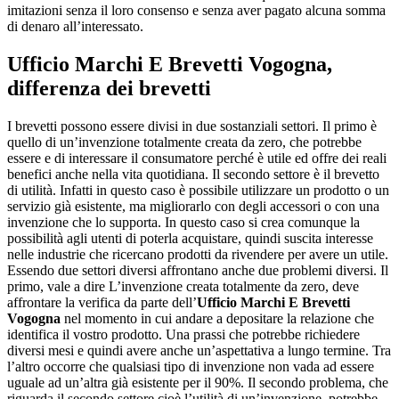
imitazioni senza il loro consenso e senza aver pagato alcuna somma
di denaro all’interessato.
Ufficio Marchi E Brevetti Vogogna
,
differenza dei brevetti
I brevetti possono essere divisi in due sostanziali settori. Il primo è
quello di un’invenzione totalmente creata da zero, che potrebbe
essere e di interessare il consumatore perché è utile ed offre dei reali
benefici anche nella vita quotidiana. Il secondo settore è il brevetto
di utilità. Infatti in questo caso è possibile utilizzare un prodotto o un
servizio già esistente, ma migliorarlo con degli accessori o con una
invenzione che lo supporta. In questo caso si crea comunque la
possibilità agli utenti di poterla acquistare, quindi suscita interesse
nelle industrie che ricercano prodotti da rivendere per avere un utile.
Essendo due settori diversi affrontano anche due problemi diversi. Il
primo, vale a dire L’invenzione creata totalmente da zero, deve
affrontare la verifica da parte dell’
Ufficio Marchi E Brevetti
Vogogna
nel momento in cui andare a depositare la relazione che
identifica il vostro prodotto. Una prassi che potrebbe richiedere
diversi mesi e quindi avere anche un’aspettativa a lungo termine. Tra
l’altro occorre che qualsiasi tipo di invenzione non vada ad essere
uguale ad un’altra già esistente per il 90%. Il secondo problema, che
riguarda il secondo settore cioè l’utilità di un’invenzione, potrebbe