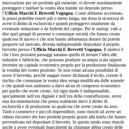
innovazione per un prodotto già esistente, vi dovete assolutamente
proteggere e tutelare la vostra idea tramite un deposito presso
l’
Ufficio Marchi E Brevetti Vogogna
. Come abbiamo accennato,
la prassi potrebbe essere più o meno lunga, ma dona la sicurezza di
avere il diritto di esclusività e quindi proteggervi totalmente da
eventuale imitazione o da furbetti del campo. Per le startup, vale a
dire quei gruppi di persone o comunque società che hanno creato
qualcosa di nuovo e che non hanno abbastanza denaro da poterle
proporre sul mercato, diventa indispensabile depositare il proprio
brevetto presso l’
Ufficio Marchi E Brevetti Vogogna
. Il motivo è
che i loro prossimi passaggi saranno quello di inviare l’idea alle
industrie e fabbriche, che possono produrre su ampia scala oppure
investire un capitale economico proprio per la produzione finalizzata
la vendita del vostro prodotto. Se non esiste alcuna possibilità di
avere il brevetto, perché magari essere dichiarati il lecito, correte il
rischio che comunque la vostra idea venga modificata dalle aziende
e che quindi non andranno a darvi alcun di compenso economico
per quello che avete creato. Ad ogni modo è indispensabile,
specialmente nell’era digitale e nell’era della contraffazione, avere
una documentazione che possa realmente darvi il diritto di
esclusività e di produzione su qualcosa che avete creato da zero.
Tanti e-commerce e piccoli imprenditori, sono riusciti ad avere un
ottimo riscontro dei loro prodotti proprio grazie alla tutela che hanno
preventivato nel depositare il brevetto. In questo modo sono riusciti
anche a avere eventuali risarcimenti da chiunque abbia creato delle