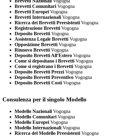
Brevetti Nazionali
Vogogna
Brevetti Comunitari
Vogogna
Brevetti Europei
Vogogna
Brevetti Internazionali
Vogogna
Ricerca dei Brevetti Preesistenti
Vogogna
Registrazione Brevetti
Vogogna
Deposito Brevetti
Vogogna
Assistenza Legale Brevetti
Vogogna
Opposizione Brevetti
Vogogna
Rinnovo Brevetti
Vogogna
Deposito Brevetti All’Estero
Vogogna
Come si depositano i Brevetti
Vogogna
Come si registrano i Brevetti
Vogogna
Deposito Brevetti Prezzi
Vogogna
Deposito Brevetti Preventivo
Vogogna
Deposito Brevetti Costi
Vogogna
Consulenza per il singolo Modello
Modello Nazionali
Vogogna
Modello Comunitari
Vogogna
Modello Europei
Vogogna
Modello Internazionali
Vogogna
Ricerca del Modello Preesistenti
Vogogna