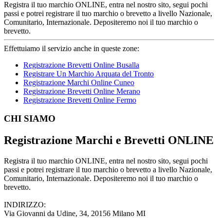
Registra il tuo marchio ONLINE, entra nel nostro sito, segui pochi
passi e potrei registrare il tuo marchio o brevetto a livello Nazionale,
Comunitario, Internazionale. Depositeremo noi il tuo marchio o
brevetto.
Effettuiamo il servizio anche in queste zone:
Registrazione Brevetti Online Busalla
Registrare Un Marchio Arquata del Tronto
Registrazione Marchi Online Cuneo
Registrazione Brevetti Online Merano
Registrazione Brevetti Online Fermo
Footer
CHI SIAMO
Registrazione Marchi e Brevetti ONLINE
Registra il tuo marchio ONLINE, entra nel nostro sito, segui pochi
passi e potrei registrare il tuo marchio o brevetto a livello Nazionale,
Comunitario, Internazionale. Depositeremo noi il tuo marchio o
brevetto.
INDIRIZZO:
Via Giovanni da Udine, 34, 20156 Milano MI