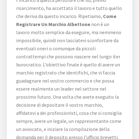
l’incarico a questa persona è che lui, previo
risarcimento, ha accettato il lavoro e tutto quello
che deriva da questo incarico. Ripetiamo,
Come
Registrare Un Marchio Albettone
non è un
lavoro molto semplice da eseguire, ma nemmeno
impossibile, quindi non lasciatevi sconfortare da
eventuali oneri o comunque da piccoli
contrattempi che possono nascere nel lungo iter
burocratico. L’obiettivo finale è quello di avere un
marchio registrato che identifichi, che vi faccia
guadagnare nel vostro commercio e che possa
essere realmente un leader nel settore nel
prossimo futuro. Una volta che avete eseguito la
decisione di depositare il vostro marchio,
affidatevi a dei professionisti, cosa che si consiglia
sempre, avere un legale, un rappresentante come
un avvocato, e iniziare la compilazione della
domanda per il deposito presso l’ufficio brevetti.