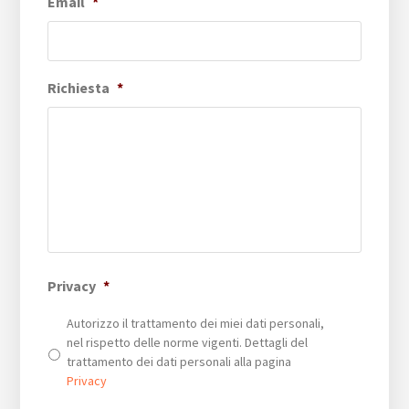
Email
*
Richiesta
*
Privacy
*
Autorizzo il trattamento dei miei dati personali,
nel rispetto delle norme vigenti. Dettagli del
trattamento dei dati personali alla pagina
Privacy