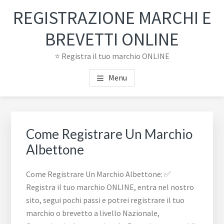
Passa
Passa
REGISTRAZIONE MARCHI E
al
al
contenuto
piè
BREVETTI ONLINE
principale
di
⭐ Registra il tuo marchio ONLINE
pagina
Menu
Come Registrare Un Marchio
Albettone
Come Registrare Un Marchio Albettone: ✅
Registra il tuo marchio ONLINE, entra nel nostro
sito, segui pochi passi e potrei registrare il tuo
marchio o brevetto a livello Nazionale,