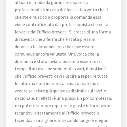
attuali in modo da garantire una certa
professionalità in caso di illeciti. Una volta che il
cliente è riuscito a proporre la domanda essa
viene controfirmata dal professionista che ne fa
le veci e dall’ufficio brevetti. Si tratta di una forma
di ricevuta che affermi che è stata presa in
deposito la domanda, ma che deve essere
comunque ancora valutata. Una volta che la
domanda è stata inviata possono esserci dei
tempi di attesa che sono molto vari, il motivo è
che l’ufficio brevetti devi riuscire a reperire tutte
le informazioni inerenti al vostro marchio e
vedere se esiste già qualcosa di simile sul livello
nazionale. In effetti è una prassi un po’ complessa,
ma potete sempre reperire le giuste informazioni
recandovi direttamente all’ufficio brevetti e
facendovi consigliare. In secondo luogo è meglio