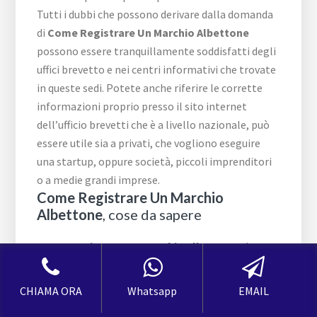
Tutti i dubbi che possono derivare dalla domanda
di
Come Registrare Un Marchio Albettone
possono essere tranquillamente soddisfatti degli
uffici brevetto e nei centri informativi che trovate
in queste sedi. Potete anche riferire le corrette
informazioni proprio presso il sito internet
dell’ufficio brevetti che è a livello nazionale, può
essere utile sia a privati, che vogliono eseguire
una startup, oppure società, piccoli imprenditori
o a medie grandi imprese.
Come Registrare Un Marchio
Albettone
, cose da sapere
Come Registrare Un Marchio Albettone
che
avete detto talmente creato da zero? Per prima
cosa dovete essere sicuri che il vostro marchio sia
CHIAMA ORA
Whatsapp
EMAIL
conforme alle richieste della legge, quindi sia