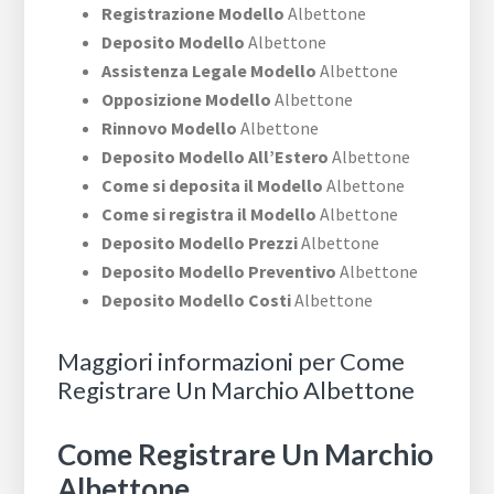
Registrazione Modello
Albettone
Deposito Modello
Albettone
Assistenza Legale Modello
Albettone
Opposizione Modello
Albettone
Rinnovo Modello
Albettone
Deposito Modello All’Estero
Albettone
Come si deposita il Modello
Albettone
Come si registra il Modello
Albettone
Deposito Modello Prezzi
Albettone
Deposito Modello Preventivo
Albettone
Deposito Modello Costi
Albettone
Maggiori informazioni per Come
Registrare Un Marchio Albettone
Come Registrare Un Marchio
Albettone