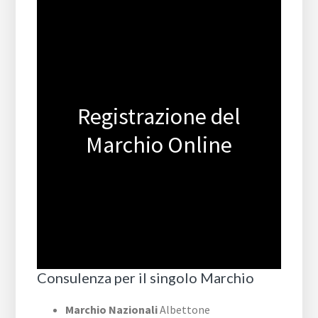
Registrazione del
Marchio Online
Consulenza per il singolo Marchio
Marchio Nazionali
Albettone