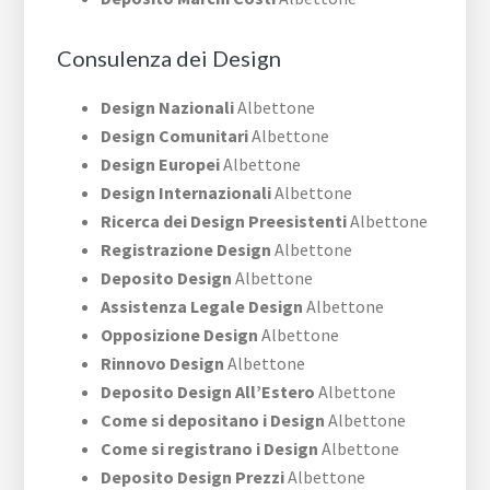
Consulenza dei Design
Design Nazionali
Albettone
Design Comunitari
Albettone
Design Europei
Albettone
Design Internazionali
Albettone
Ricerca dei Design Preesistenti
Albettone
Registrazione Design
Albettone
Deposito Design
Albettone
Assistenza Legale Design
Albettone
Opposizione Design
Albettone
Rinnovo Design
Albettone
Deposito Design All’Estero
Albettone
Come si depositano i Design
Albettone
Come si registrano i Design
Albettone
Deposito Design Prezzi
Albettone