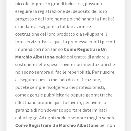
piccole imprese o grandi industrie, possono
eseguire la registrazione del deposito del loro
progetto e del loro nome poiché hanno la finalità
di andare a eseguire la fabbricazione e
costruzione del loro prodotto o a sviluppare il
loro servizio. Fatta questa premessa, molti piccoli
imprenditori non sanno
Come Registrare Un
Marchio Albettone
poiché si tratta di andare a
sostenere delle spese e avere documentazioni che
non sono sempre di facile reperibilità. Per riuscire
a eseguire questo metodo di certificazione,
potete sempre rivolgervi a dei professionisti,
come agenzie pubblicitarie oppure geometri che
effettuano proprio questo lavoro, per avere la
garanzia di non dover sopportare determinati
dalla legge. Ad ogni modo è sempre meglio sapere
Come Registrare Un Marchio Albettone
per non