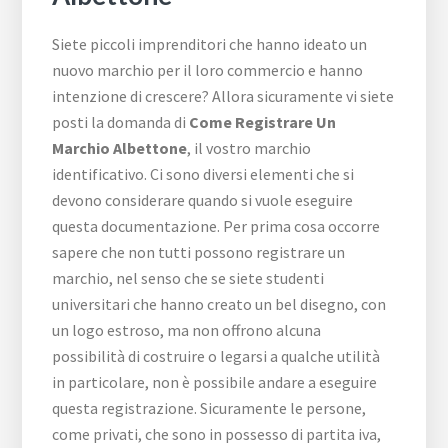
Siete piccoli imprenditori che hanno ideato un
nuovo marchio per il loro commercio e hanno
intenzione di crescere? Allora sicuramente vi siete
posti la domanda di
Come Registrare Un
Marchio Albettone
, il vostro marchio
identificativo. Ci sono diversi elementi che si
devono considerare quando si vuole eseguire
questa documentazione. Per prima cosa occorre
sapere che non tutti possono registrare un
marchio, nel senso che se siete studenti
universitari che hanno creato un bel disegno, con
un logo estroso, ma non offrono alcuna
possibilità di costruire o legarsi a qualche utilità
in particolare, non è possibile andare a eseguire
questa registrazione. Sicuramente le persone,
come privati, che sono in possesso di partita iva,