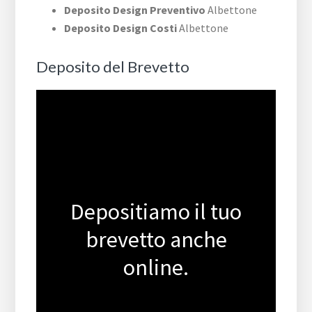
Deposito Design Preventivo
Albettone
Deposito Design Costi
Albettone
Deposito del Brevetto
Depositiamo il tuo
brevetto anche
online.