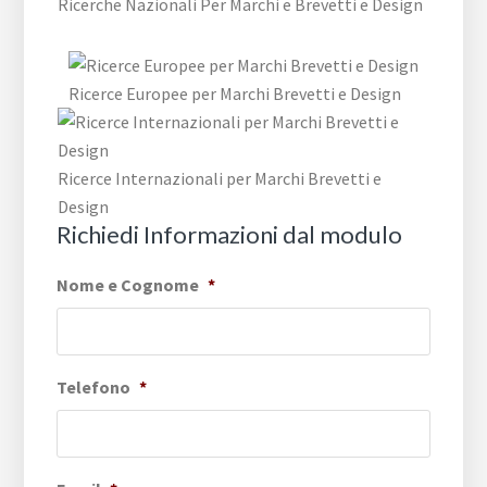
Ricerche Nazionali Per Marchi e Brevetti e Design
Ricerce Europee per Marchi Brevetti e Design
Ricerce Internazionali per Marchi Brevetti e
Design
Richiedi Informazioni dal modulo
Nome e Cognome
*
Telefono
*