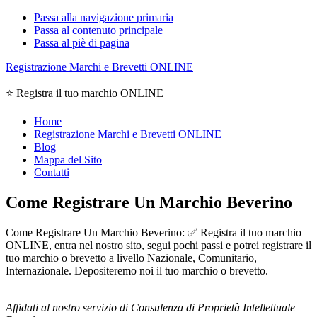
Passa alla navigazione primaria
Passa al contenuto principale
Passa al piè di pagina
Registrazione Marchi e Brevetti ONLINE
⭐ Registra il tuo marchio ONLINE
Home
Registrazione Marchi e Brevetti ONLINE
Blog
Mappa del Sito
Contatti
Come Registrare Un Marchio Beverino
Come Registrare Un Marchio Beverino: ✅ Registra il tuo marchio
ONLINE, entra nel nostro sito, segui pochi passi e potrei registrare il
tuo marchio o brevetto a livello Nazionale, Comunitario,
Internazionale. Depositeremo noi il tuo marchio o brevetto.
Affidati al nostro servizio di Consulenza di Proprietà Intellettuale