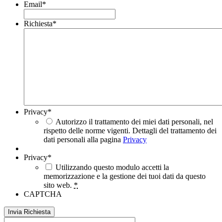
Email
*
Richiesta
*
Privacy
*
Autorizzo il trattamento dei miei dati personali, nel
rispetto delle norme vigenti. Dettagli del trattamento dei
dati personali alla pagina
Privacy
Privacy
*
Utilizzando questo modulo accetti la
memorizzazione e la gestione dei tuoi dati da questo
sito web.
*
CAPTCHA