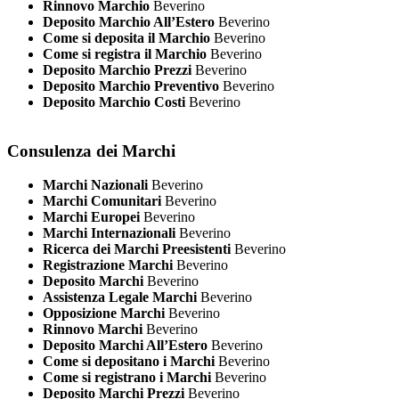
Rinnovo Marchio
Beverino
Deposito Marchio All’Estero
Beverino
Come si deposita il Marchio
Beverino
Come si registra il Marchio
Beverino
Deposito Marchio Prezzi
Beverino
Deposito Marchio Preventivo
Beverino
Deposito Marchio Costi
Beverino
Consulenza dei Marchi
Marchi Nazionali
Beverino
Marchi Comunitari
Beverino
Marchi Europei
Beverino
Marchi Internazionali
Beverino
Ricerca dei Marchi Preesistenti
Beverino
Registrazione Marchi
Beverino
Deposito Marchi
Beverino
Assistenza Legale Marchi
Beverino
Opposizione Marchi
Beverino
Rinnovo Marchi
Beverino
Deposito Marchi All’Estero
Beverino
Come si depositano i Marchi
Beverino
Come si registrano i Marchi
Beverino
Deposito Marchi Prezzi
Beverino