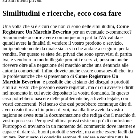
ad altri utenti privati.
Similitudini e ricerche, ecco cosa fare
Una volta che si è sicuri che non ci sono delle similitudini,
Come
Registrare Un Marchio Beverino
per un eventuale e-commerce?
Sicuramente occorre avere comunque una partita IVA valida e
quindi avere la finalità di vendere il vostro prodotto o servizio,
indipendentemente da quale sia la via che andate a eseguire per la
vendita. Per questo se siete dei privati che sono sprovvisti di partita
iva, e vendono in modo illegale prodotti e servizi, possono anche
ricevere oltre alla negazione del marchio anche una denuncia alle
autorità competenti. Infine dovete anche essere consapevoli che, tra
le problematiche che si presentano di
Come Registrare Un
Marchio Beverino
, è possibile che ci siano dei disegni o prodotti
simili ai vostri che possono essere registrati, ma di cui avreste i diritti
nel momento in cui avete depositato la vostra domanda. In questo
caso potrebbero nascere delle problematiche, a livello legale, con i
vostri concorrenti. Nel senso che essi potrebbero comunque dire di
aver creato il marchio prima di voi, ma alla fine avete la vostra
ragione se avete tutta la documentazione che rediga che il marchio di
vostro possesso. Per quest’ultima prassi esiste un po’ di confusione.
Purtroppo ci troviamo in un momento del commercio dove internet e
capace di dare sia buoni prodotti e servizi, ma anche essere facili da
imitare. Per questo si consiglia sempre di andare a seguire tutta la