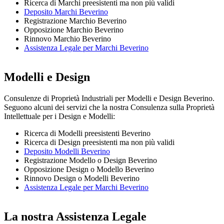
Ricerca di Marchi preesistenti ma non più validi
Deposito Marchi Beverino
Registrazione Marchio Beverino
Opposizione Marchio Beverino
Rinnovo Marchio Beverino
Assistenza Legale per Marchi Beverino
Modelli e Design
Consulenze di Proprietà Industriali per Modelli e Design Beverino.
Seguono alcuni dei servizi che la nostra Consulenza sulla Proprietà
Intellettuale per i Design e Modelli:
Ricerca di Modelli preesistenti Beverino
Ricerca di Design preesistenti ma non più validi
Deposito Modelli Beverino
Registrazione Modello o Design Beverino
Opposizione Design o Modello Beverino
Rinnovo Design o Modelli Beverino
Assistenza Legale per Marchi Beverino
La nostra Assistenza Legale