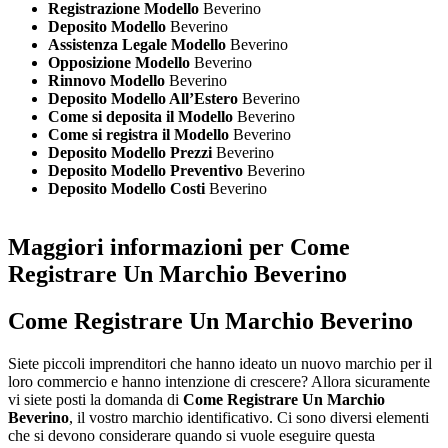
Registrazione Modello
Beverino
Deposito Modello
Beverino
Assistenza Legale Modello
Beverino
Opposizione Modello
Beverino
Rinnovo Modello
Beverino
Deposito Modello All’Estero
Beverino
Come si deposita il Modello
Beverino
Come si registra il Modello
Beverino
Deposito Modello Prezzi
Beverino
Deposito Modello Preventivo
Beverino
Deposito Modello Costi
Beverino
Maggiori informazioni per Come
Registrare Un Marchio Beverino
Come Registrare Un Marchio Beverino
Siete piccoli imprenditori che hanno ideato un nuovo marchio per il
loro commercio e hanno intenzione di crescere? Allora sicuramente
vi siete posti la domanda di
Come Registrare Un Marchio
Beverino
, il vostro marchio identificativo. Ci sono diversi elementi
che si devono considerare quando si vuole eseguire questa