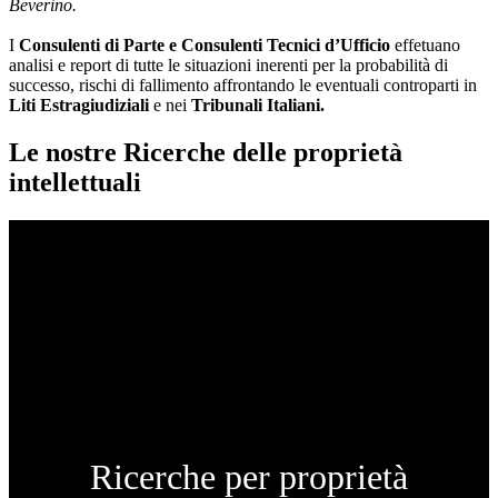
Beverino.
I
Consulenti di Parte e
Consulenti Tecnici d’Ufficio
effetuano
analisi e report di tutte le situazioni inerenti per la probabilità di
successo, rischi di fallimento affrontando le eventuali controparti in
Liti Estragiudiziali
e nei
Tribunali Italiani.
Le nostre Ricerche delle proprietà
intellettuali
Ricerche per proprietà