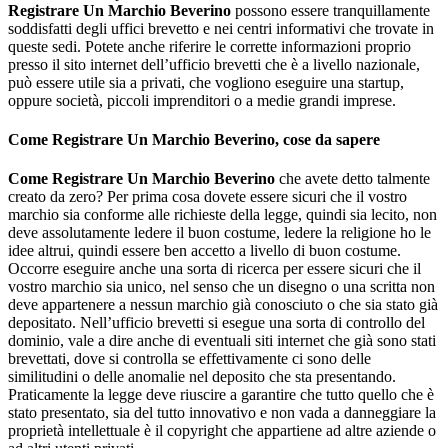
Registrare Un Marchio Beverino
possono essere tranquillamente
soddisfatti degli uffici brevetto e nei centri informativi che trovate in
queste sedi. Potete anche riferire le corrette informazioni proprio
presso il sito internet dell’ufficio brevetti che è a livello nazionale,
può essere utile sia a privati, che vogliono eseguire una startup,
oppure società, piccoli imprenditori o a medie grandi imprese.
Come Registrare Un Marchio Beverino
, cose da sapere
Come Registrare Un Marchio Beverino
che avete detto talmente
creato da zero? Per prima cosa dovete essere sicuri che il vostro
marchio sia conforme alle richieste della legge, quindi sia lecito, non
deve assolutamente ledere il buon costume, ledere la religione ho le
idee altrui, quindi essere ben accetto a livello di buon costume.
Occorre eseguire anche una sorta di ricerca per essere sicuri che il
vostro marchio sia unico, nel senso che un disegno o una scritta non
deve appartenere a nessun marchio già conosciuto o che sia stato già
depositato. Nell’ufficio brevetti si esegue una sorta di controllo del
dominio, vale a dire anche di eventuali siti internet che già sono stati
brevettati, dove si controlla se effettivamente ci sono delle
similitudini o delle anomalie nel deposito che sta presentando.
Praticamente la legge deve riuscire a garantire che tutto quello che è
stato presentato, sia del tutto innovativo e non vada a danneggiare la
proprietà intellettuale è il copyright che appartiene ad altre aziende o