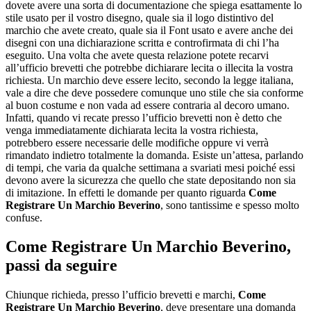
dovete avere una sorta di documentazione che spiega esattamente lo
stile usato per il vostro disegno, quale sia il logo distintivo del
marchio che avete creato, quale sia il Font usato e avere anche dei
disegni con una dichiarazione scritta e controfirmata di chi l’ha
eseguito. Una volta che avete questa relazione potete recarvi
all’ufficio brevetti che potrebbe dichiarare lecita o illecita la vostra
richiesta. Un marchio deve essere lecito, secondo la legge italiana,
vale a dire che deve possedere comunque uno stile che sia conforme
al buon costume e non vada ad essere contraria al decoro umano.
Infatti, quando vi recate presso l’ufficio brevetti non è detto che
venga immediatamente dichiarata lecita la vostra richiesta,
potrebbero essere necessarie delle modifiche oppure vi verrà
rimandato indietro totalmente la domanda. Esiste un’attesa, parlando
di tempi, che varia da qualche settimana a svariati mesi poiché essi
devono avere la sicurezza che quello che state depositando non sia
di imitazione. In effetti le domande per quanto riguarda
Come
Registrare Un Marchio Beverino
, sono tantissime e spesso molto
confuse.
Come Registrare Un Marchio Beverino
,
passi da seguire
Chiunque richieda, presso l’ufficio brevetti e marchi,
Come
Registrare Un Marchio Beverino
, deve presentare una domanda