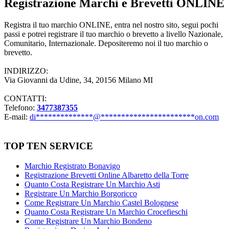
Registrazione Marchi e Brevetti ONLINE
Registra il tuo marchio ONLINE, entra nel nostro sito, segui pochi
passi e potrei registrare il tuo marchio o brevetto a livello Nazionale,
Comunitario, Internazionale. Depositeremo noi il tuo marchio o
brevetto.
INDIRIZZO:
Via Giovanni da Udine, 34, 20156 Milano MI
CONTATTI:
Telefono:
3477387355
E-mail:
di
**************
@
***********************
on.com
TOP TEN SERVICE
Marchio Registrato Bonavigo
Registrazione Brevetti Online Albaretto della Torre
Quanto Costa Registrare Un Marchio Asti
Registrare Un Marchio Borgoricco
Come Registrare Un Marchio Castel Bolognese
Quanto Costa Registrare Un Marchio Crocefieschi
Come Registrare Un Marchio Bondeno