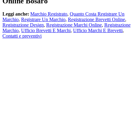
Online Bosaro
Leggi anche:
Marchio Registrato
,
Quanto Costa Registrare Un
Marchio
,
Registrare Un Marchio
,
Registrazione Brevetti Online
,
Registrazione Design
,
Registrazione Marchi Online
,
Registrazione
Marchio
,
Ufficio Brevetti E Marchi
,
Ufficio Marchi E Brevetti
,
Contatti e preventivi