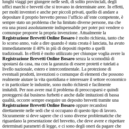
lunghi viaggi per giungere nelle sedi, di solito provinciali, degli
uffici marchi e brevetti che si trovano in determinate aree. In effetti,
per molti inventori e anche per piccoli privati, quello di andare a
depositare il proprio brevetto presso l’ufficio all’ente competente, è
sempre stato un problema che ha limitato diverse persone, ma che
era una prassi assolutamente indispensabile per poter poi vendere o
comunque proporre la propria invenzione. Attualmente la
Registrazione Brevetti Online Bosaro
è molto richiesta, tanto che
lo scorso anno, vale a dire quando è stata creata è lanciata, ha avuto
immediatamente il 40% in più di depositi rispetto a quelli
tradizionali. In effetti è molto utilizzato per chiunque voglia avere la
Registrazione Brevetti Online Bosaro
senza la scomodità di
spostarsi da casa, ma con la garanzia di essere protetti e tutelati a
livello nazionale, estero e intercontinentale. La protezione di
eventuali prodotti, invenzioni o comunque di elementi che possono
realmente aiutare la vita quotidiana e interessare il settore economico
e in particolare le industrie, sono molto richiesti e facilmente
imitabili. Per non avere mai il problema di preoccuparsi e quindi
proteggersi dai business furbetti e anche dalle imitazioni di bassa
qualità, occorre sempre eseguire un deposito brevetti tramite una
Registrazione Brevetti Online Bosaro
oppure recandosi
direttamente nelle sedi che si occupano di questo tipo di lavoro.
Sicuramente si deve sapere che ci sono diverse problematiche che
riguardano la presentazione del brevetto, che deve avere e rispettare
determinati parametri di legge, e ci sono degli oneri da pagare che