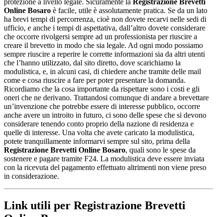
protezione a livello legale. Sicuramente la
Registrazione Brevetti
Online Bosaro
è facile, utile è assolutamente pratica. Se da un lato
ha brevi tempi di percorrenza, cioè non dovete recarvi nelle sedi di
ufficio, e anche i tempi di aspettativa, dall’altro dovete considerare
che occorre rivolgersi sempre ad un professionista per riuscire a
creare il brevetto in modo che sia legale. Ad ogni modo possiamo
sempre riuscire a reperire le corrette informazioni sia da altri utenti
che l’hanno utilizzato, dal sito diretto, dove scarichiamo la
modulistica, e, in alcuni casi, di chiedere anche tramite delle mail
come e cosa riuscire a fare per poter presentare la domanda.
Ricordiamo che la cosa importante da rispettare sono i costi e gli
oneri che ne derivano. Trattandosi comunque di andare a brevettare
un’invenzione che potrebbe essere di interesse pubblico, occorre
anche avere un introito in futuro, ci sono delle spese che si devono
considerare tenendo conto proprio della nazione di residenza e
quelle di interesse. Una volta che avete caricato la modulistica,
potete tranquillamente informarvi sempre sul sito, prima della
Registrazione Brevetti Online Bosaro
, quali sono le spese da
sostenere e pagare tramite F24. La modulistica deve essere inviata
con la ricevuta del pagamento effettuato altrimenti non viene preso
in considerazione.
Link utili per Registrazione Brevetti