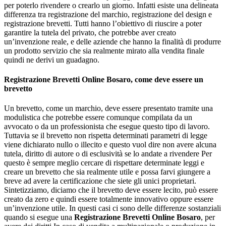
per poterlo rivendere o crearlo un giorno. Infatti esiste una delineata
differenza tra registrazione del marchio, registrazione del design e
registrazione brevetti. Tutti hanno l’obiettivo di riuscire a poter
garantire la tutela del privato, che potrebbe aver creato
un’invenzione reale, e delle aziende che hanno la finalità di produrre
un prodotto servizio che sia realmente mirato alla vendita finale
quindi ne derivi un guadagno.
Registrazione Brevetti Online Bosaro
, come deve essere un
brevetto
Un brevetto, come un marchio, deve essere presentato tramite una
modulistica che potrebbe essere comunque compilata da un
avvocato o da un professionista che esegue questo tipo di lavoro.
Tuttavia se il brevetto non rispetta determinati parametri di legge
viene dichiarato nullo o illecito e questo vuol dire non avere alcuna
tutela, diritto di autore o di esclusività se lo andate a rivendere Per
questo è sempre meglio cercare di rispettare determinate leggi e
creare un brevetto che sia realmente utile e possa farvi giungere a
breve ad avere la certificazione che siete gli unici proprietari.
Sintetizziamo, diciamo che il brevetto deve essere lecito, può essere
creato da zero e quindi essere totalmente innovativo oppure essere
un’invenzione utile. In questi casi ci sono delle differenze sostanziali
quando si esegue una
Registrazione Brevetti Online Bosaro
, per