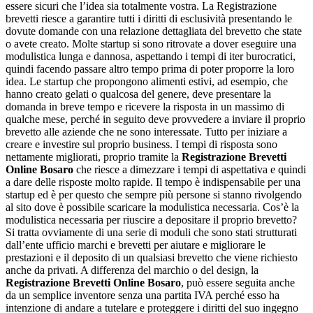
essere sicuri che l’idea sia totalmente vostra. La Registrazione
brevetti riesce a garantire tutti i diritti di esclusività presentando le
dovute domande con una relazione dettagliata del brevetto che state
o avete creato. Molte startup si sono ritrovate a dover eseguire una
modulistica lunga e dannosa, aspettando i tempi di iter burocratici,
quindi facendo passare altro tempo prima di poter proporre la loro
idea. Le startup che propongono alimenti estivi, ad esempio, che
hanno creato gelati o qualcosa del genere, deve presentare la
domanda in breve tempo e ricevere la risposta in un massimo di
qualche mese, perché in seguito deve provvedere a inviare il proprio
brevetto alle aziende che ne sono interessate. Tutto per iniziare a
creare e investire sul proprio business. I tempi di risposta sono
nettamente migliorati, proprio tramite la
Registrazione Brevetti
Online Bosaro
che riesce a dimezzare i tempi di aspettativa e quindi
a dare delle risposte molto rapide. Il tempo è indispensabile per una
startup ed è per questo che sempre più persone si stanno rivolgendo
al sito dove è possibile scaricare la modulistica necessaria. Cos’è la
modulistica necessaria per riuscire a depositare il proprio brevetto?
Si tratta ovviamente di una serie di moduli che sono stati strutturati
dall’ente ufficio marchi e brevetti per aiutare e migliorare le
prestazioni e il deposito di un qualsiasi brevetto che viene richiesto
anche da privati. A differenza del marchio o del design, la
Registrazione Brevetti Online Bosaro
, può essere seguita anche
da un semplice inventore senza una partita IVA perché esso ha
intenzione di andare a tutelare e proteggere i diritti del suo ingegno