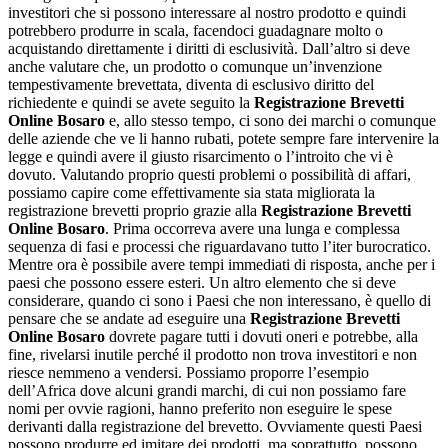
investitori che si possono interessare al nostro prodotto e quindi
potrebbero produrre in scala, facendoci guadagnare molto o
acquistando direttamente i diritti di esclusività. Dall’altro si deve
anche valutare che, un prodotto o comunque un’invenzione
tempestivamente brevettata, diventa di esclusivo diritto del
richiedente e quindi se avete seguito la
Registrazione Brevetti
Online Bosaro
e, allo stesso tempo, ci sono dei marchi o comunque
delle aziende che ve li hanno rubati, potete sempre fare intervenire la
legge e quindi avere il giusto risarcimento o l’introito che vi è
dovuto. Valutando proprio questi problemi o possibilità di affari,
possiamo capire come effettivamente sia stata migliorata la
registrazione brevetti proprio grazie alla
Registrazione Brevetti
Online Bosaro
. Prima occorreva avere una lunga e complessa
sequenza di fasi e processi che riguardavano tutto l’iter burocratico.
Mentre ora è possibile avere tempi immediati di risposta, anche per i
paesi che possono essere esteri. Un altro elemento che si deve
considerare, quando ci sono i Paesi che non interessano, è quello di
pensare che se andate ad eseguire una
Registrazione Brevetti
Online Bosaro
dovrete pagare tutti i dovuti oneri e potrebbe, alla
fine, rivelarsi inutile perché il prodotto non trova investitori e non
riesce nemmeno a vendersi. Possiamo proporre l’esempio
dell’Africa dove alcuni grandi marchi, di cui non possiamo fare
nomi per ovvie ragioni, hanno preferito non eseguire le spese
derivanti dalla registrazione del brevetto. Ovviamente questi Paesi
possono produrre ed imitare dei prodotti, ma soprattutto, possono