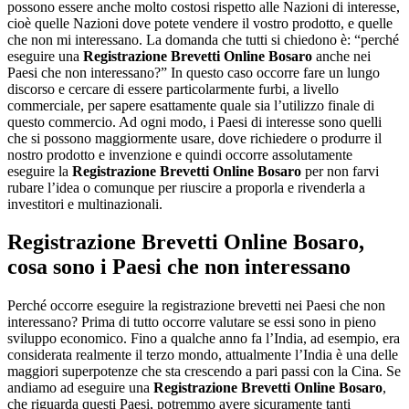
possono essere anche molto costosi rispetto alle Nazioni di interesse,
cioè quelle Nazioni dove potete vendere il vostro prodotto, e quelle
che non mi interessano. La domanda che tutti si chiedono è: “perché
eseguire una
Registrazione Brevetti Online Bosaro
anche nei
Paesi che non interessano?” In questo caso occorre fare un lungo
discorso e cercare di essere particolarmente furbi, a livello
commerciale, per sapere esattamente quale sia l’utilizzo finale di
questo commercio. Ad ogni modo, i Paesi di interesse sono quelli
che si possono maggiormente usare, dove richiedere o produrre il
nostro prodotto e invenzione e quindi occorre assolutamente
eseguire la
Registrazione Brevetti Online Bosaro
per non farvi
rubare l’idea o comunque per riuscire a proporla e rivenderla a
investitori e multinazionali.
Registrazione Brevetti Online Bosaro
,
cosa sono i Paesi che non interessano
Perché occorre eseguire la registrazione brevetti nei Paesi che non
interessano? Prima di tutto occorre valutare se essi sono in pieno
sviluppo economico. Fino a qualche anno fa l’India, ad esempio, era
considerata realmente il terzo mondo, attualmente l’India è una delle
maggiori superpotenze che sta crescendo a pari passi con la Cina. Se
andiamo ad eseguire una
Registrazione Brevetti Online Bosaro
,
che riguarda questi Paesi, potremmo avere sicuramente tanti