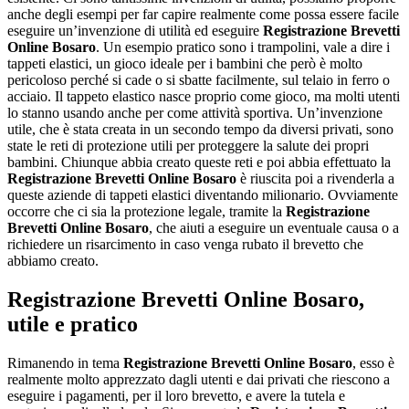
anche degli esempi per far capire realmente come possa essere facile
eseguire un’invenzione di utilità ed eseguire
Registrazione Brevetti
Online Bosaro
. Un esempio pratico sono i trampolini, vale a dire i
tappeti elastici, un gioco ideale per i bambini che però è molto
pericoloso perché si cade o si sbatte facilmente, sul telaio in ferro o
acciaio. Il tappeto elastico nasce proprio come gioco, ma molti utenti
lo stanno usando anche per come attività sportiva. Un’invenzione
utile, che è stata creata in un secondo tempo da diversi privati, sono
state le reti di protezione utili per proteggere la salute dei propri
bambini. Chiunque abbia creato queste reti e poi abbia effettuato la
Registrazione Brevetti Online Bosaro
è riuscita poi a rivenderla a
queste aziende di tappeti elastici diventando milionario. Ovviamente
occorre che ci sia la protezione legale, tramite la
Registrazione
Brevetti Online Bosaro
, che aiuti a eseguire un eventuale causa o a
richiedere un risarcimento in caso venga rubato il brevetto che
abbiamo creato.
Registrazione Brevetti Online Bosaro
,
utile e pratico
Rimanendo in tema
Registrazione Brevetti Online Bosaro
, esso è
realmente molto apprezzato dagli utenti e dai privati che riescono a
eseguire i pagamenti, per il loro brevetto, e avere la tutela e