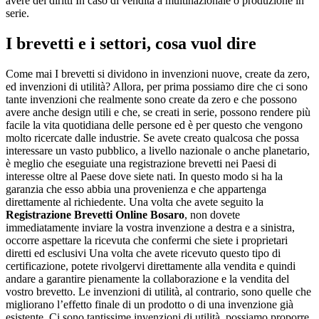
avere dei diritti In caso di vendita a multinazionale o produzione in
serie.
I brevetti e i settori, cosa vuol dire
Come mai I brevetti si dividono in invenzioni nuove, create da zero,
ed invenzioni di utilità? Allora, per prima possiamo dire che ci sono
tante invenzioni che realmente sono create da zero e che possono
avere anche design utili e che, se creati in serie, possono rendere più
facile la vita quotidiana delle persone ed è per questo che vengono
molto ricercate dalle industrie. Se avete creato qualcosa che possa
interessare un vasto pubblico, a livello nazionale o anche planetario,
è meglio che eseguiate una registrazione brevetti nei Paesi di
interesse oltre al Paese dove siete nati. In questo modo si ha la
garanzia che esso abbia una provenienza e che appartenga
direttamente al richiedente. Una volta che avete seguito la
Registrazione Brevetti Online Bosaro
, non dovete
immediatamente inviare la vostra invenzione a destra e a sinistra,
occorre aspettare la ricevuta che confermi che siete i proprietari
diretti ed esclusivi Una volta che avete ricevuto questo tipo di
certificazione, potete rivolgervi direttamente alla vendita e quindi
andare a garantire pienamente la collaborazione e la vendita del
vostro brevetto. Le invenzioni di utilità, al contrario, sono quelle che
migliorano l’effetto finale di un prodotto o di una invenzione già
esistente. Ci sono tantissime invenzioni di utilità, possiamo proporre