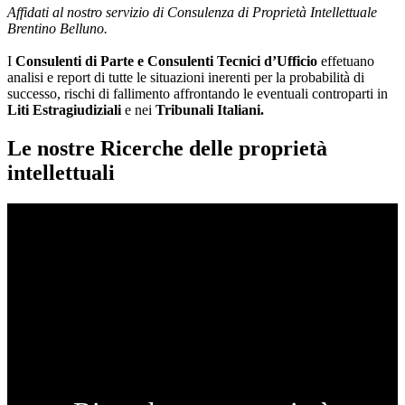
Affidati al nostro servizio di Consulenza di Proprietà Intellettuale
Brentino Belluno.
I
Consulenti di Parte e
Consulenti Tecnici d’Ufficio
effetuano
analisi e report di tutte le situazioni inerenti per la probabilità di
successo, rischi di fallimento affrontando le eventuali controparti in
Liti Estragiudiziali
e nei
Tribunali Italiani.
Le nostre Ricerche delle proprietà
intellettuali