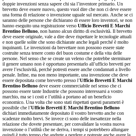
doppie invenzioni senza sapere chi sia l’inventore primario. Un
brevetto deve essere nuovo, questo vuol dire che non ci deve essere
una forma di relazione o invenzione uguale sul mercato. Anche se ci
saranno delle persone che dichiarano di essere loro inventori, se non
hanno eseguito una registrazione verso
Ufficio Brevetti E Marchi
Brentino Belluno
, non hanno alcun diritto di esclusività. Il brevetto
deve essere originale, vale a dire deve rispettare le tecnologie attuali
e non quelle solite che sono dichiarate anche legali perché è molto
inquinanti. Le invenzioni da brevettare non possono essere state
costruite senza tenere conto del buon costume e della vita delle
persone. Nel senso che se create un veleno che potrebbe sterminare
il genere umano non è opportuno presentarlo all’ufficio brevetti per
avere l’esclusività, perché potresti essere anche condannati a livello
penale. Infine, ma non meno importante, una invenzione che deve
essere depositata come brevetto presso l’
Ufficio Brevetti E Marchi
Brentino Belluno
deve essere commerciabile nel senso che ci
possono essere tante Industrie che possono interessarsi a vostro
marchio, ma se i costi e l’utilità a portano ad un beneficio
economico. Una volta che sono stati rispettati questi parametri è
possibile che l’
Ufficio Brevetti E Marchi Brentino Belluno
dichiari immediatamente depositato il vostro brevetto anche con
scadenze molto brevi. Se invece ci sono delle inesattezze nella
relazione che dovete presentare, per convalidare la vostra nuova
invenzione o l’utilità che ne deriva, i tempi si potrebbero allungare
quindi è tutto tempo che andrete a perdere e potreste anche avere la