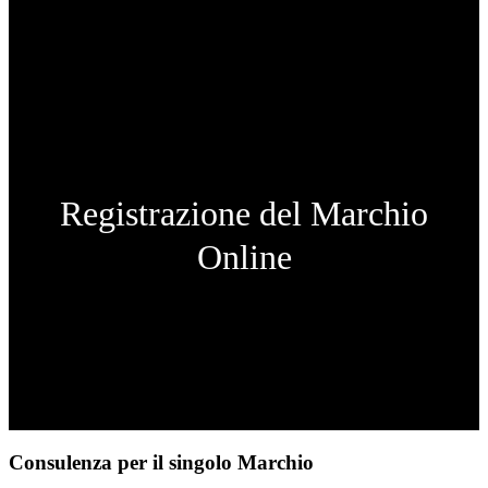
Registrazione del Marchio
Online
Consulenza per il singolo Marchio