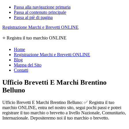
Passa alla navigazione primaria
Passa al contenuto principale
Passa al piè di pagina
Registrazione Marchi e Brevetti ONLINE
⭐ Registra il tuo marchio ONLINE
Home
Registrazione Marchi e Brevetti ONLINE
Blog
Mappa del Sito
Contatti
Ufficio Brevetti E Marchi Brentino
Belluno
Ufficio Brevetti E Marchi Brentino Belluno: ✅ Registra il tuo
marchio ONLINE, entra nel nostro sito, segui pochi passi e potrei
registrare il tuo marchio o brevetto a livello Nazionale, Comunitario,
Internazionale. Depositeremo noi il tuo marchio o brevetto.