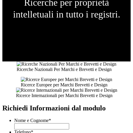
Ricerche per proprietà
intelletuali in tutto i registri.
Ricerche Nazionali Per Marchi e Brevetti e Design
Ricerce Europee per Marchi Brevetti e Design
Ricerce Internazionali per Marchi Brevetti e Design
Richiedi Informazioni dal modulo
Nome e Cognome
*
Telefono
*