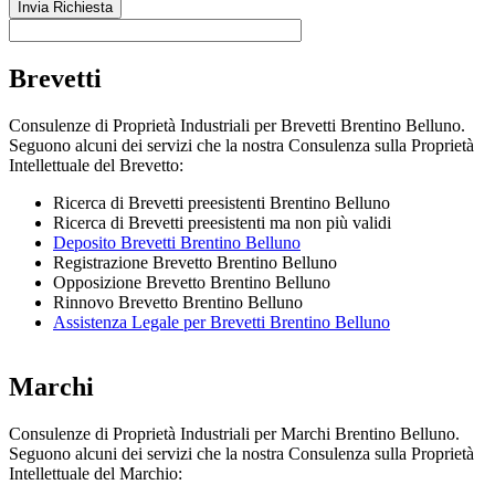
Brevetti
Consulenze di Proprietà Industriali per Brevetti Brentino Belluno.
Seguono alcuni dei servizi che la nostra Consulenza sulla Proprietà
Intellettuale del Brevetto:
Ricerca di Brevetti preesistenti Brentino Belluno
Ricerca di Brevetti preesistenti ma non più validi
Deposito Brevetti Brentino Belluno
Registrazione Brevetto Brentino Belluno
Opposizione Brevetto Brentino Belluno
Rinnovo Brevetto Brentino Belluno
Assistenza Legale per Brevetti Brentino Belluno
Marchi
Consulenze di Proprietà Industriali per Marchi Brentino Belluno.
Seguono alcuni dei servizi che la nostra Consulenza sulla Proprietà
Intellettuale del Marchio: