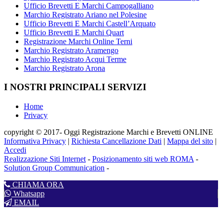
Ufficio Brevetti E Marchi Campogalliano
Marchio Registrato Ariano nel Polesine
Ufficio Brevetti E Marchi Castell’Arquato
Ufficio Brevetti E Marchi Quart
Registrazione Marchi Online Terni
Marchio Registrato Aramengo
Marchio Registrato Acqui Terme
Marchio Registrato Arona
I NOSTRI PRINCIPALI SERVIZI
Home
Privacy
copyright © 2017- Oggi Registrazione Marchi e Brevetti ONLINE
Informativa Privacy
|
Richiesta Cancellazione Dati
|
Mappa del sito
|
Accedi
Realizzazione Siti Internet
-
Posizionamento siti web ROMA
-
Solution Group Communication
-
CHIAMA ORA
Whatsapp
EMAIL