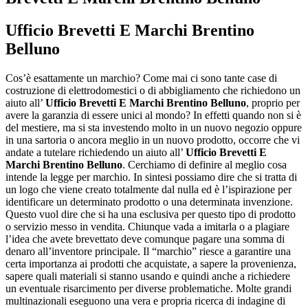
Ufficio Brevetti E Marchi Brentino
Belluno
Cos’è esattamente un marchio? Come mai ci sono tante case di
costruzione di elettrodomestici o di abbigliamento che richiedono un
aiuto all’
Ufficio Brevetti E Marchi Brentino Belluno
, proprio per
avere la garanzia di essere unici al mondo? In effetti quando non si è
del mestiere, ma si sta investendo molto in un nuovo negozio oppure
in una sartoria o ancora meglio in un nuovo prodotto, occorre che vi
andate a tutelare richiedendo un aiuto all’
Ufficio Brevetti E
Marchi Brentino Belluno
. Cerchiamo di definire al meglio cosa
intende la legge per marchio. In sintesi possiamo dire che si tratta di
un logo che viene creato totalmente dal nulla ed è l’ispirazione per
identificare un determinato prodotto o una determinata invenzione.
Questo vuol dire che si ha una esclusiva per questo tipo di prodotto
o servizio messo in vendita. Chiunque vada a imitarla o a plagiare
l’idea che avete brevettato deve comunque pagare una somma di
denaro all’inventore principale. Il “marchio” riesce a garantire una
certa importanza ai prodotti che acquistate, a sapere la provenienza,
sapere quali materiali si stanno usando e quindi anche a richiedere
un eventuale risarcimento per diverse problematiche. Molte grandi
multinazionali eseguono una vera e propria ricerca di indagine di