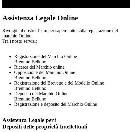
Assistenza Legale Online
Rivolgiti al nostro Team per sapere tutto sulla registrazione del
marchio Online.
Tra i nostri servizi:
Registrazione del Marchio Online
Brentino Belluno
Ricerca del Marchio online
Opposizione del Marchio Online
Brentino Belluno
Registrazione del Brevetto e del Modello Online
Brentino Belluno
Deposito del Marchio Online
Brentino Belluno
Registrazione e deposito del Marchio Online
Assistenza Legale per i
Depositi delle proprietà Intellettuali