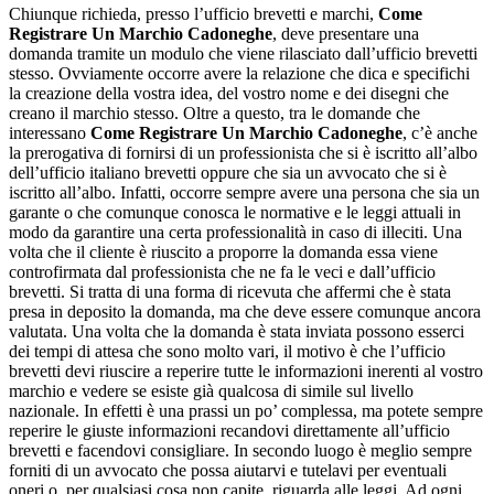
Chiunque richieda, presso l’ufficio brevetti e marchi,
Come
Registrare Un Marchio Cadoneghe
, deve presentare una
domanda tramite un modulo che viene rilasciato dall’ufficio brevetti
stesso. Ovviamente occorre avere la relazione che dica e specifichi
la creazione della vostra idea, del vostro nome e dei disegni che
creano il marchio stesso. Oltre a questo, tra le domande che
interessano
Come Registrare Un Marchio Cadoneghe
, c’è anche
la prerogativa di fornirsi di un professionista che si è iscritto all’albo
dell’ufficio italiano brevetti oppure che sia un avvocato che si è
iscritto all’albo. Infatti, occorre sempre avere una persona che sia un
garante o che comunque conosca le normative e le leggi attuali in
modo da garantire una certa professionalità in caso di illeciti. Una
volta che il cliente è riuscito a proporre la domanda essa viene
controfirmata dal professionista che ne fa le veci e dall’ufficio
brevetti. Si tratta di una forma di ricevuta che affermi che è stata
presa in deposito la domanda, ma che deve essere comunque ancora
valutata. Una volta che la domanda è stata inviata possono esserci
dei tempi di attesa che sono molto vari, il motivo è che l’ufficio
brevetti devi riuscire a reperire tutte le informazioni inerenti al vostro
marchio e vedere se esiste già qualcosa di simile sul livello
nazionale. In effetti è una prassi un po’ complessa, ma potete sempre
reperire le giuste informazioni recandovi direttamente all’ufficio
brevetti e facendovi consigliare. In secondo luogo è meglio sempre
forniti di un avvocato che possa aiutarvi e tutelavi per eventuali
oneri o, per qualsiasi cosa non capite, riguarda alle leggi. Ad ogni