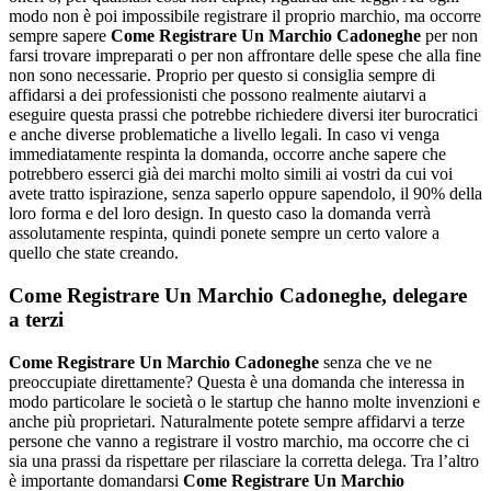
modo non è poi impossibile registrare il proprio marchio, ma occorre
sempre sapere
Come Registrare Un Marchio Cadoneghe
per non
farsi trovare impreparati o per non affrontare delle spese che alla fine
non sono necessarie. Proprio per questo si consiglia sempre di
affidarsi a dei professionisti che possono realmente aiutarvi a
eseguire questa prassi che potrebbe richiedere diversi iter burocratici
e anche diverse problematiche a livello legali. In caso vi venga
immediatamente respinta la domanda, occorre anche sapere che
potrebbero esserci già dei marchi molto simili ai vostri da cui voi
avete tratto ispirazione, senza saperlo oppure sapendolo, il 90% della
loro forma e del loro design. In questo caso la domanda verrà
assolutamente respinta, quindi ponete sempre un certo valore a
quello che state creando.
Come Registrare Un Marchio Cadoneghe
, delegare
a terzi
Come Registrare Un Marchio Cadoneghe
senza che ve ne
preoccupiate direttamente? Questa è una domanda che interessa in
modo particolare le società o le startup che hanno molte invenzioni e
anche più proprietari. Naturalmente potete sempre affidarvi a terze
persone che vanno a registrare il vostro marchio, ma occorre che ci
sia una prassi da rispettare per rilasciare la corretta delega. Tra l’altro
è importante domandarsi
Come Registrare Un Marchio