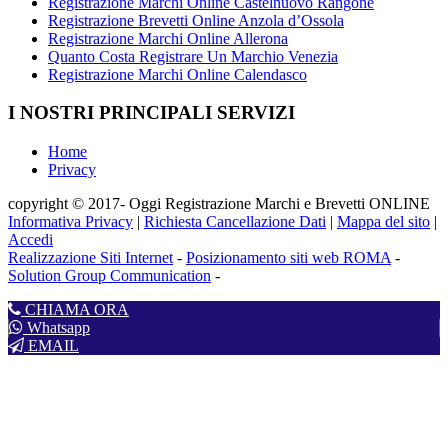
Registrazione Marchi Online Castelnuovo Rangone
Registrazione Brevetti Online Anzola d’Ossola
Registrazione Marchi Online Allerona
Quanto Costa Registrare Un Marchio Venezia
Registrazione Marchi Online Calendasco
I NOSTRI PRINCIPALI SERVIZI
Home
Privacy
copyright © 2017- Oggi Registrazione Marchi e Brevetti ONLINE
Informativa Privacy
|
Richiesta Cancellazione Dati
|
Mappa del sito
|
Accedi
Realizzazione Siti Internet
-
Posizionamento siti web ROMA
-
Solution Group Communication
-
CHIAMA ORA
Whatsapp
EMAIL