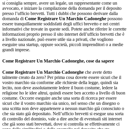
si consiglia sempre, avere un legale, un rappresentante come un
avvocato, e iniziare la compilazione della domanda per il deposito
presso l’ufficio brevetti. Tutti i dubbi che possono derivare dalla
domanda di
Come Registrare Un Marchio Cadoneghe
possono
essere tranquillamente soddisfatti degli uffici brevetto e nei centri
informativi che trovate in queste sedi. Potete anche riferire le corrette
informazioni proprio presso il sito internet dell’ufficio brevetti che è
a livello nazionale, può essere utile sia a privati, che vogliono
eseguire una startup, oppure società, piccoli imprenditori o a medie
grandi imprese.
Come Registrare Un Marchio Cadoneghe
, cose da sapere
Come Registrare Un Marchio Cadoneghe
che avete detto
talmente creato da zero? Per prima cosa dovete essere sicuri che il
vostro marchio sia conforme alle richieste della legge, quindi sia
lecito, non deve assolutamente ledere il buon costume, ledere la
religione ho le idee altrui, quindi essere ben accetto a livello di buon
costume. Occorre eseguire anche una sorta di ricerca per essere
sicuri che il vostro marchio sia unico, nel senso che un disegno o
una scritta non deve appartenere a nessun marchio già conosciuto o
che sia stato già depositato. Nell’ufficio brevetti si esegue una sorta
di controllo del dominio, vale a dire anche di eventuali siti internet
che già sono stati brevettati, dove si controlla se effettivamente ci