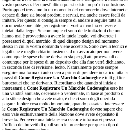
vostro possesso. Per quest’ultima prassi esiste un po’ di confusione.
Purtroppo ci troviamo in un momento del commercio dove internet e
capace di dare sia buoni prodotti e servizi, ma anche essere facili da
imitare. Per questo si consiglia sempre di andare a seguire tutta la
documentazione utile per registrare il vostro marchio ed essere
tutelati dalla legge. Se comunque ci sono delle imitazioni che non
hanno mai è provveduto a avere la tutela legale, voi diverrete i
possessori di quel marchio, di quel disegno design nel momento
stesso in cui la vostra domanda viene accettata. Sono cavilli tecnici e
legali che è meglio chiarire insieme ad un avvocato per non avere
comunque le spese che ne derivano sia per gli atti processuali o
comunque per le spese di un deposito che alla fine verrà dichiarato,
in seconda fase di revisione, lecito. Naturalmente potete sempre
eseguire una forma di auto ricerca prima di prendere in carico tutta la
prassi di
Come Registrare Un Marchio Cadoneghe
e tutti gli iter
burocratici che ne derivano. Ricordiamo che quando si inizia a
interessarsi a
Come Registrare Un Marchio Cadoneghe
esso ha
una validità annuale, decennale o ventennale, in base al prodotto o
allo stile e design che avete usato, è che ci sono degli oneri da
pagare. Inoltre cosa molto importante, quando passate a interessare
le
Come Registrare Un Marchio Cadoneghe
dovete sapere che
esso vale esclusivamente della Nazione dove avete depositato il
brevetto. Per avere una tutela estera occorre informarvi presso
l’ufficio dei brevetti di quali sono le procedure per questo tipo di
ulteriore documentazione.