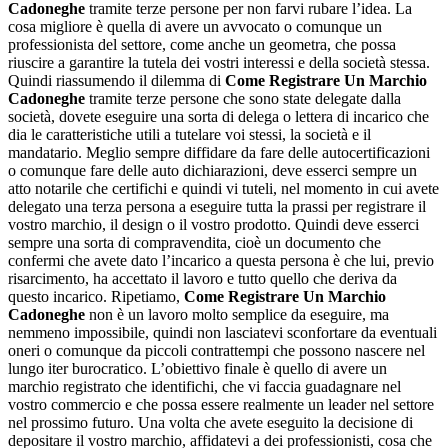
Cadoneghe
tramite terze persone per non farvi rubare l’idea. La
cosa migliore è quella di avere un avvocato o comunque un
professionista del settore, come anche un geometra, che possa
riuscire a garantire la tutela dei vostri interessi e della società stessa.
Quindi riassumendo il dilemma di
Come Registrare Un Marchio
Cadoneghe
tramite terze persone che sono state delegate dalla
società, dovete eseguire una sorta di delega o lettera di incarico che
dia le caratteristiche utili a tutelare voi stessi, la società e il
mandatario. Meglio sempre diffidare da fare delle autocertificazioni
o comunque fare delle auto dichiarazioni, deve esserci sempre un
atto notarile che certifichi e quindi vi tuteli, nel momento in cui avete
delegato una terza persona a eseguire tutta la prassi per registrare il
vostro marchio, il design o il vostro prodotto. Quindi deve esserci
sempre una sorta di compravendita, cioè un documento che
confermi che avete dato l’incarico a questa persona è che lui, previo
risarcimento, ha accettato il lavoro e tutto quello che deriva da
questo incarico. Ripetiamo,
Come Registrare Un Marchio
Cadoneghe
non è un lavoro molto semplice da eseguire, ma
nemmeno impossibile, quindi non lasciatevi sconfortare da eventuali
oneri o comunque da piccoli contrattempi che possono nascere nel
lungo iter burocratico. L’obiettivo finale è quello di avere un
marchio registrato che identifichi, che vi faccia guadagnare nel
vostro commercio e che possa essere realmente un leader nel settore
nel prossimo futuro. Una volta che avete eseguito la decisione di
depositare il vostro marchio, affidatevi a dei professionisti, cosa che