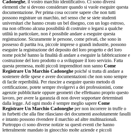
Cadoneghe
, il vostro marchio identificativo. Ci sono diversi
elementi che si devono considerare quando si vuole eseguire questa
documentazione. Per prima cosa occorre sapere che non tutti
possono registrare un marchio, nel senso che se siete studenti
universitari che hanno creato un bel disegno, con un logo estroso,
ma non offrono alcuna possibilità di costruire o legarsi a qualche
utilità in particolare, non è possibile andare a eseguire questa
registrazione. Sicuramente le persone, come privati, che sono in
possesso di partita iva, piccole imprese o grandi industrie, possono
eseguire la registrazione del deposito del loro progetto e del loro
nome poiché hanno la finalità di andare a eseguire la fabbricazione e
costruzione del loro prodotto o a sviluppare il loro servizio. Fatta
questa premessa, molti piccoli imprenditori non sanno
Come
Registrare Un Marchio Cadoneghe
poiché si tratta di andare a
sostenere delle spese e avere documentazioni che non sono sempre
di facile reperibilità. Per riuscire a eseguire questo metodo di
certificazione, potete sempre rivolgervi a dei professionisti, come
agenzie pubblicitarie oppure geometri che effettuano proprio questo
lavoro, per avere la garanzia di non dover sopportare determinati
dalla legge. Ad ogni modo è sempre meglio sapere
Come
Registrare Un Marchio Cadoneghe
per non incorrere in truffe o
in furbetti che alla fine rilasciano dei documenti assolutamente fasulli
e intanto possono rivendere il marchio ad altre multinazionali.
Purtroppo ci sono diverse notizie su questi eventi che hanno
letteralmente mandato in ginocchio molte aziende e piccoli