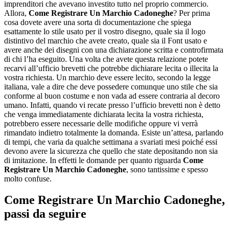
imprenditori che avevano investito tutto nel proprio commercio.
Allora,
Come Registrare Un Marchio Cadoneghe
? Per prima
cosa dovete avere una sorta di documentazione che spiega
esattamente lo stile usato per il vostro disegno, quale sia il logo
distintivo del marchio che avete creato, quale sia il Font usato e
avere anche dei disegni con una dichiarazione scritta e controfirmata
di chi l’ha eseguito. Una volta che avete questa relazione potete
recarvi all’ufficio brevetti che potrebbe dichiarare lecita o illecita la
vostra richiesta. Un marchio deve essere lecito, secondo la legge
italiana, vale a dire che deve possedere comunque uno stile che sia
conforme al buon costume e non vada ad essere contraria al decoro
umano. Infatti, quando vi recate presso l’ufficio brevetti non è detto
che venga immediatamente dichiarata lecita la vostra richiesta,
potrebbero essere necessarie delle modifiche oppure vi verrà
rimandato indietro totalmente la domanda. Esiste un’attesa, parlando
di tempi, che varia da qualche settimana a svariati mesi poiché essi
devono avere la sicurezza che quello che state depositando non sia
di imitazione. In effetti le domande per quanto riguarda
Come
Registrare Un Marchio Cadoneghe
, sono tantissime e spesso
molto confuse.
Come Registrare Un Marchio Cadoneghe
,
passi da seguire