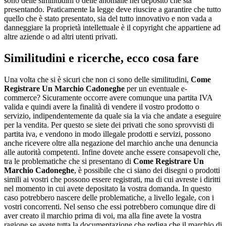
sono delle similitudini o delle anomalie nel deposito che sta
presentando. Praticamente la legge deve riuscire a garantire che tutto
quello che è stato presentato, sia del tutto innovativo e non vada a
danneggiare la proprietà intellettuale è il copyright che appartiene ad
altre aziende o ad altri utenti privati.
Similitudini e ricerche, ecco cosa fare
Una volta che si è sicuri che non ci sono delle similitudini,
Come
Registrare Un Marchio Cadoneghe
per un eventuale e-
commerce? Sicuramente occorre avere comunque una partita IVA
valida e quindi avere la finalità di vendere il vostro prodotto o
servizio, indipendentemente da quale sia la via che andate a eseguire
per la vendita. Per questo se siete dei privati che sono sprovvisti di
partita iva, e vendono in modo illegale prodotti e servizi, possono
anche ricevere oltre alla negazione del marchio anche una denuncia
alle autorità competenti. Infine dovete anche essere consapevoli che,
tra le problematiche che si presentano di
Come Registrare Un
Marchio Cadoneghe
, è possibile che ci siano dei disegni o prodotti
simili ai vostri che possono essere registrati, ma di cui avreste i diritti
nel momento in cui avete depositato la vostra domanda. In questo
caso potrebbero nascere delle problematiche, a livello legale, con i
vostri concorrenti. Nel senso che essi potrebbero comunque dire di
aver creato il marchio prima di voi, ma alla fine avete la vostra
ragione se avete tutta la documentazione che rediga che il marchio di