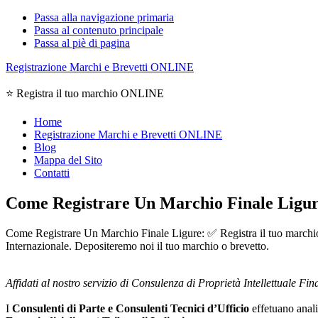
Passa alla navigazione primaria
Passa al contenuto principale
Passa al piè di pagina
Registrazione Marchi e Brevetti ONLINE
⭐ Registra il tuo marchio ONLINE
Home
Registrazione Marchi e Brevetti ONLINE
Blog
Mappa del Sito
Contatti
Come Registrare Un Marchio Finale Ligu
Come Registrare Un Marchio Finale Ligure: ✅ Registra il tuo marchio O
Internazionale. Depositeremo noi il tuo marchio o brevetto.
Affidati al nostro servizio di Consulenza di Proprietà Intellettuale Fin
I
Consulenti di Parte e
Consulenti Tecnici d’Ufficio
effetuano analis