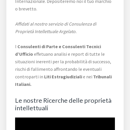
Internazionale. Depositeremo noi il tuo marchio
o brevetto.
Affidati al nostro servizio di Consulenza di
Proprietà Intellettuale Argelato.
I
Consulenti di Parte e
Consulenti Tecnici
d’Ufficio
effetuano analisi e report di tutte le
situazioni inerenti per la probabilità di successo,
rischi di fallimento affrontando le eventuali
controparti in
Liti Estragiudiziali
e nei
Tribunali
Italiani.
Le nostre Ricerche delle proprietà
intellettuali