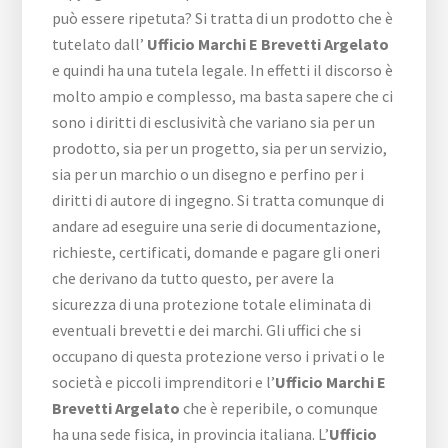
può essere ripetuta? Si tratta di un prodotto che è
tutelato dall’
Ufficio Marchi E Brevetti Argelato
e quindi ha una tutela legale. In effetti il discorso è
molto ampio e complesso, ma basta sapere che ci
sono i diritti di esclusività che variano sia per un
prodotto, sia per un progetto, sia per un servizio,
sia per un marchio o un disegno e perfino per i
diritti di autore di ingegno. Si tratta comunque di
andare ad eseguire una serie di documentazione,
richieste, certificati, domande e pagare gli oneri
che derivano da tutto questo, per avere la
sicurezza di una protezione totale eliminata di
eventuali brevetti e dei marchi. Gli uffici che si
occupano di questa protezione verso i privati o le
società e piccoli imprenditori e l’
Ufficio Marchi E
Brevetti Argelato
che è reperibile, o comunque
ha una sede fisica, in provincia italiana. L’
Ufficio