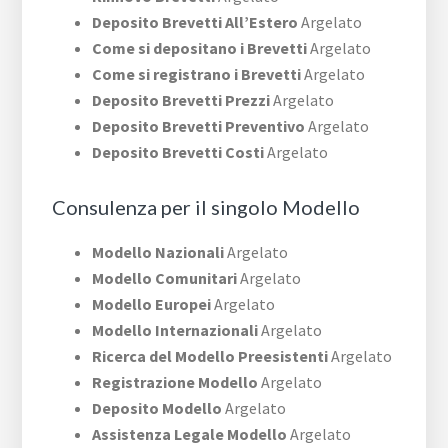
Deposito Brevetti All’Estero
Argelato
Come si depositano i Brevetti
Argelato
Come si registrano i Brevetti
Argelato
Deposito Brevetti Prezzi
Argelato
Deposito Brevetti Preventivo
Argelato
Deposito Brevetti Costi
Argelato
Consulenza per il singolo Modello
Modello Nazionali
Argelato
Modello Comunitari
Argelato
Modello Europei
Argelato
Modello Internazionali
Argelato
Ricerca del Modello Preesistenti
Argelato
Registrazione Modello
Argelato
Deposito Modello
Argelato
Assistenza Legale Modello
Argelato