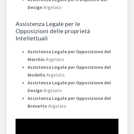
Design
Argelato
Assistenza Legale per le
Opposizioni delle proprietà
Intellettuali
Assistenza Legale per Opposizione del
Marchio
Argelato
Assistenza Legale per Opposizione del
Modello
Argelato
Assistenza Legale per Opposizione del
Design
Argelato
Assistenza Legale per Opposizione del
Brevetto
Argelato