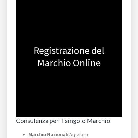
Registrazione del
Marchio Online
Consulenza per il singolo Marchio
Marchio Nazionali
Argelato