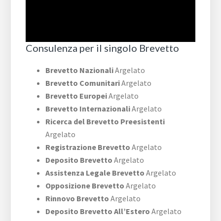
Consulenza per il singolo Brevetto
Brevetto Nazionali
Argelato
Brevetto Comunitari
Argelato
Brevetto Europei
Argelato
Brevetto Internazionali
Argelato
Ricerca del Brevetto Preesistenti
Argelato
Registrazione Brevetto
Argelato
Deposito Brevetto
Argelato
Assistenza Legale Brevetto
Argelato
Opposizione Brevetto
Argelato
Rinnovo Brevetto
Argelato
Deposito Brevetto All’Estero
Argelato