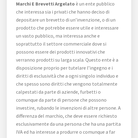
Marchi E Brevetti Argelato
è un ente pubblico
che interessa sia i privati che hanno deciso di
depositare un brevetto di un’invenzione, o di un
prodotto che potrebbe essere utile e interessare
un vasto pubblico, ma interessa anche e
soprattutto il settore commerciale dove si
possono essere dei prodotti innovativi che
verranno prodotti su larga scala. Questo ente è a
disposizione proprio per tutelare l’ingegno e i
diritti di esclusività che a ogni singolo individuo e
che spesso sono diritti che vengono totalmente
calpestati da parte di aziende, furbetti o
comunque da parte di persone che possono
investire, rubando le invenzioni di altre persone. A
differenza del marchio, che deve essere richiesto
esclusivamente da una persona che ha una partita
IVA ed ha interesse a produrre o comunque a far