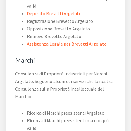
validi
Deposito Brevetti Argelato
Registrazione Brevetto Argelato
Opposizione Brevetto Argelato
Rinnovo Brevetto Argelato
Assistenza Legale per Brevetti Argelato
Marchi
Consulenze di Proprietà Industriali per Marchi
Argelato. Seguono alcuni dei servizi che la nostra
Consulenza sulla Proprietà Intellettuale del
Marchio:
Ricerca di Marchi preesistenti Argelato
Ricerca di Marchi preesistenti ma non più
validi