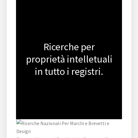
Ricerche per
proprietà intelletuali
in tutto i registri.