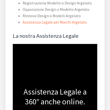
Registrazione Modello o Design Argelato
Opposizione Design o Modello Argelato
Rinnovo Design o Modelli Argelato
Assistenza Legale per Marchi Argelato
La nostra Assistenza Legale
Assistenza Legale a
360° anche online.