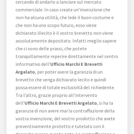
cercando di andarlo a lanciare sul mercato
commerciale. In caso create un’invenzione che
non ha alcuna utilità, che lede il buon costume e
che non ha uno scopo futuro, esso viene
dichiarato illecito è il vostro brevetto non viene
assolutamente depositato. Infatti meglio sapere
che ci sono delle prassi, che potete
tranquillamente reperire direttamente nel centro
informativo dell’
Ufficio Marchi E Brevetti
Argelato
, per poter avere la garanzia di un
brevetto che venga dichiarato lecito e quindi
possa essere di totale esclusività del richiedente.
Tra l’altro, grazie proprio all’intervento
dell’
Ufficio Marchi E Brevetti Argelato
, si ha la
garanzia di non avere mai la contraffazione della
vostra invenzione, del vostro prodotto che avete
preventivamente protetto e tutelato con il