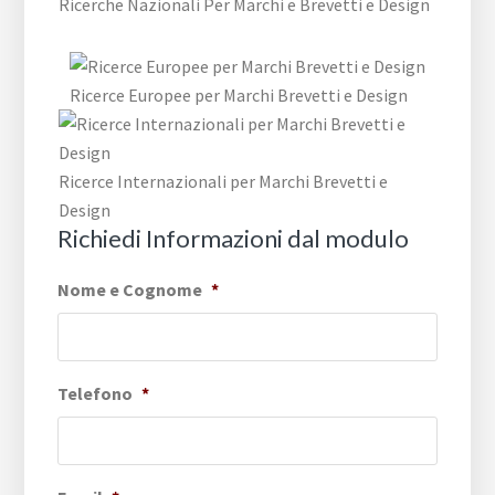
Ricerche Nazionali Per Marchi e Brevetti e Design
Ricerce Europee per Marchi Brevetti e Design
Ricerce Internazionali per Marchi Brevetti e
Design
Richiedi Informazioni dal modulo
Nome e Cognome
*
Telefono
*