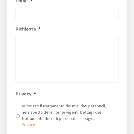
Email
*
Richiesta
*
Privacy
*
Autorizzo il trattamento dei miei dati personali,
nel rispetto delle norme vigenti. Dettagli del
trattamento dei dati personali alla pagina
Privacy