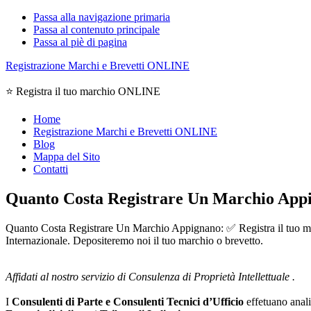
Passa alla navigazione primaria
Passa al contenuto principale
Passa al piè di pagina
Registrazione Marchi e Brevetti ONLINE
⭐ Registra il tuo marchio ONLINE
Home
Registrazione Marchi e Brevetti ONLINE
Blog
Mappa del Sito
Contatti
Quanto Costa Registrare Un Marchio App
Quanto Costa Registrare Un Marchio Appignano: ✅ Registra il tuo march
Internazionale. Depositeremo noi il tuo marchio o brevetto.
Affidati al nostro servizio di Consulenza di Proprietà Intellettuale .
I
Consulenti di Parte e
Consulenti Tecnici d’Ufficio
effetuano analis