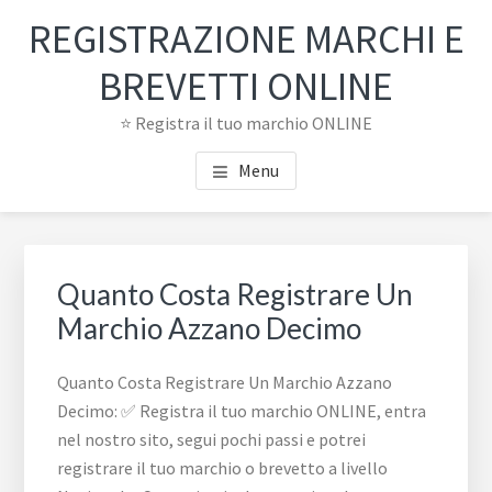
Passa
Passa
REGISTRAZIONE MARCHI E
al
al
contenuto
piè
BREVETTI ONLINE
principale
di
⭐ Registra il tuo marchio ONLINE
pagina
Menu
Quanto Costa Registrare Un
Marchio Azzano Decimo
Quanto Costa Registrare Un Marchio Azzano
Decimo: ✅ Registra il tuo marchio ONLINE, entra
nel nostro sito, segui pochi passi e potrei
registrare il tuo marchio o brevetto a livello