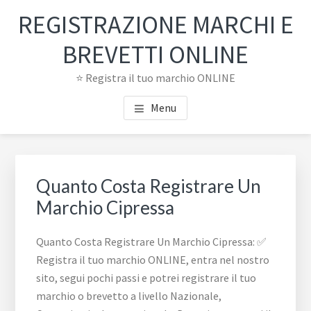
Passa
Passa
REGISTRAZIONE MARCHI E
al
al
contenuto
piè
BREVETTI ONLINE
principale
di
⭐ Registra il tuo marchio ONLINE
pagina
Menu
Quanto Costa Registrare Un
Marchio Cipressa
Quanto Costa Registrare Un Marchio Cipressa: ✅
Registra il tuo marchio ONLINE, entra nel nostro
sito, segui pochi passi e potrei registrare il tuo
marchio o brevetto a livello Nazionale,