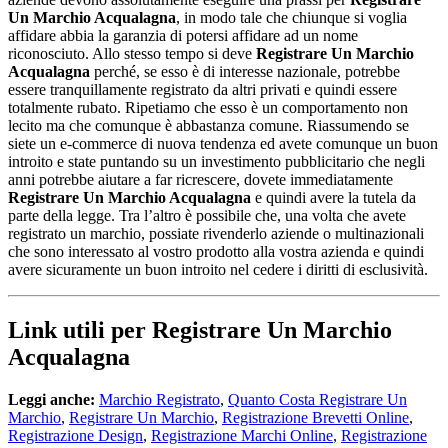
Un Marchio Acqualagna
, in modo tale che chiunque si voglia
affidare abbia la garanzia di potersi affidare ad un nome
riconosciuto. Allo stesso tempo si deve
Registrare Un Marchio
Acqualagna
perché, se esso è di interesse nazionale, potrebbe
essere tranquillamente registrato da altri privati e quindi essere
totalmente rubato. Ripetiamo che esso è un comportamento non
lecito ma che comunque è abbastanza comune. Riassumendo se
siete un e-commerce di nuova tendenza ed avete comunque un buon
introito e state puntando su un investimento pubblicitario che negli
anni potrebbe aiutare a far ricrescere, dovete immediatamente
Registrare Un Marchio Acqualagna
e quindi avere la tutela da
parte della legge. Tra l’altro è possibile che, una volta che avete
registrato un marchio, possiate rivenderlo aziende o multinazionali
che sono interessato al vostro prodotto alla vostra azienda e quindi
avere sicuramente un buon introito nel cedere i diritti di esclusività.
Link utili per Registrare Un Marchio
Acqualagna
Leggi anche:
Marchio Registrato
,
Quanto Costa Registrare Un
Marchio
,
Registrare Un Marchio
,
Registrazione Brevetti Online
,
Registrazione Design
,
Registrazione Marchi Online
,
Registrazione