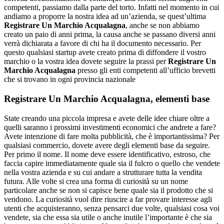
competenti, passiamo dalla parte del torto. Infatti nel momento in cui
andiamo a proporre la nostra idea ad un’azienda, se quest’ultima
Registrare Un Marchio Acqualagna
, anche se non abbiamo
creato un paio di anni prima, la causa anche se passano diversi anni
verrà dichiarata a favore di chi ha il documento necessario. Per
questo qualsiasi startup avete creato prima di diffondere il vostro
marchio o la vostra idea dovete seguire la prassi per
Registrare Un
Marchio Acqualagna
presso gli enti competenti all’ufficio brevetti
che si trovano in ogni provincia nazionale
Registrare Un Marchio Acqualagna
, elementi base
State creando una piccola impresa e avete delle idee chiare oltre a
quelli saranno i prossimi investimenti economici che andrete a fare?
Avete intenzione di fare molta pubblicità, che è importantissima? Per
qualsiasi commercio, dovete avere degli elementi base da seguire.
Per primo il nome. Il nome deve essere identificativo, estroso, che
faccia capire immediatamente quale sia il fulcro o quello che vendete
nella vostra azienda e su cui andare a strutturare tutta la vendita
futura. Alle volte si crea una forma di curiosità su un nome
particolare anche se non si capisce bene quale sia il prodotto che si
vendono. La curiosità vuol dire riuscire a far provare interesse agli
utenti che acquisteranno, senza pensarci due volte, qualsiasi cosa voi
vendete, sia che essa sia utile o anche inutile l’importante è che sia