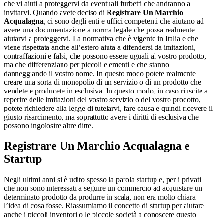
che vi aiuti a proteggervi da eventuali furbetti che andranno a
invitarvi. Quando avete deciso di
Registrare Un Marchio
Acqualagna
, ci sono degli enti e uffici competenti che aiutano ad
avere una documentazione a norma legale che possa realmente
aiutarvi a proteggervi. La normativa che è vigente in Italia e che
viene rispettata anche all’estero aiuta a difendersi da imitazioni,
contraffazioni e falsi, che possono essere uguali al vostro prodotto,
ma che differenziano per piccoli elementi e che stanno
danneggiando il vostro nome. In questo modo potete realmente
creare una sorta di monopolio di un servizio o di un prodotto che
vendete e producete in esclusiva. In questo modo, in caso riuscite a
reperire delle imitazioni del vostro servizio o del vostro prodotto,
potete richiedere alla legge di tutelarvi, fare causa e quindi ricevere il
giusto risarcimento, ma soprattutto avere i diritti di esclusiva che
possono ingolosire altre ditte.
Registrare Un Marchio Acqualagna
e
Startup
Negli ultimi anni si è udito spesso la parola startup e, per i privati
che non sono interessati a seguire un commercio ad acquistare un
determinato prodotto da produrre in scala, non era molto chiara
l’idea di cosa fosse. Riassumiamo il concetto di startup per aiutare
anche i piccoli inventori o le piccole società a conoscere questo