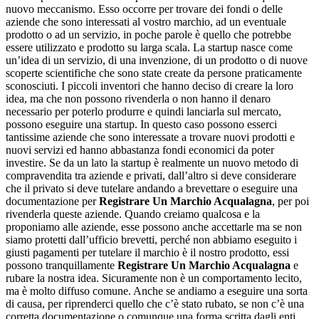
nuovo meccanismo. Esso occorre per trovare dei fondi o delle
aziende che sono interessati al vostro marchio, ad un eventuale
prodotto o ad un servizio, in poche parole è quello che potrebbe
essere utilizzato e prodotto su larga scala. La startup nasce come
un’idea di un servizio, di una invenzione, di un prodotto o di nuove
scoperte scientifiche che sono state create da persone praticamente
sconosciuti. I piccoli inventori che hanno deciso di creare la loro
idea, ma che non possono rivenderla o non hanno il denaro
necessario per poterlo produrre e quindi lanciarla sul mercato,
possono eseguire una startup. In questo caso possono esserci
tantissime aziende che sono interessate a trovare nuovi prodotti e
nuovi servizi ed hanno abbastanza fondi economici da poter
investire. Se da un lato la startup è realmente un nuovo metodo di
compravendita tra aziende e privati, dall’altro si deve considerare
che il privato si deve tutelare andando a brevettare o eseguire una
documentazione per
Registrare Un Marchio Acqualagna
, per poi
rivenderla queste aziende. Quando creiamo qualcosa e la
proponiamo alle aziende, esse possono anche accettarle ma se non
siamo protetti dall’ufficio brevetti, perché non abbiamo eseguito i
giusti pagamenti per tutelare il marchio è il nostro prodotto, essi
possono tranquillamente
Registrare Un Marchio Acqualagna
e
rubare la nostra idea. Sicuramente non è un comportamento lecito,
ma è molto diffuso comune. Anche se andiamo a eseguire una sorta
di causa, per riprenderci quello che c’è stato rubato, se non c’è una
corretta documentazione o comunque una forma scritta dagli enti