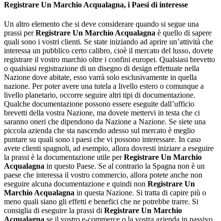
Registrare Un Marchio Acqualagna
, i Paesi di interesse
Un altro elemento che si deve considerare quando si segue una
prassi per
Registrare Un Marchio Acqualagna
è quello di sapere
quali sono i vostri clienti. Se state iniziando ad aprire un’attività che
interessa un pubblico certo calibro, cioè il mercato del lusso, dovete
registrare il vostro marchio oltre i confini europei. Qualsiasi brevetto
o qualsiasi registrazione di un disegno di design effettuate nella
Nazione dove abitate, esso varrà solo esclusivamente in quella
nazione. Per poter avere una tutela a livello estero o comunque a
livello planetario, occorre seguire altri tipi di documentazione.
Qualche documentazione possono essere eseguite dall’ufficio
brevetti della vostra Nazione, ma dovete mettervi in testa che ci
saranno oneri che dipendono da Nazione a Nazione. Se siete una
piccola azienda che sta nascendo adesso sul mercato è meglio
puntare su quali sono i paesi che vi possono interessare. In caso
avete clienti spagnoli, ad esempio, allora dovresti iniziare a eseguire
la prassi è la documentazione utile per
Registrare Un Marchio
Acqualagna
in questo Paese. Se al contrario la Spagna non è un
paese che interessa il vostro commercio, allora potete anche non
eseguire alcuna documentazione e quindi non
Registrare Un
Marchio Acqualagna
in questa Nazione. Si tratta di capire più o
meno quali siano gli effetti e benefici che ne potrebbe trarre. Si
consiglia di eseguire la prassi di
Registrare Un Marchio
Acqualagna
se il vostro e-commerce o la vostra azienda in passivo.