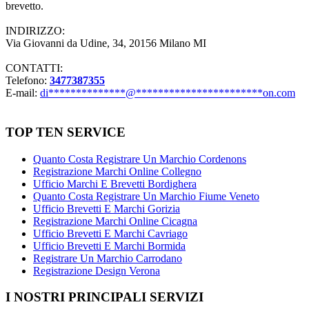
brevetto.
INDIRIZZO:
Via Giovanni da Udine, 34, 20156 Milano MI
CONTATTI:
Telefono:
3477387355
E-mail:
di
**************
@
***********************
on.com
TOP TEN SERVICE
Quanto Costa Registrare Un Marchio Cordenons
Registrazione Marchi Online Collegno
Ufficio Marchi E Brevetti Bordighera
Quanto Costa Registrare Un Marchio Fiume Veneto
Ufficio Brevetti E Marchi Gorizia
Registrazione Marchi Online Cicagna
Ufficio Brevetti E Marchi Cavriago
Ufficio Brevetti E Marchi Bormida
Registrare Un Marchio Carrodano
Registrazione Design Verona
I NOSTRI PRINCIPALI SERVIZI