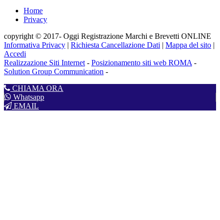
Home
Privacy
copyright © 2017- Oggi Registrazione Marchi e Brevetti ONLINE
Informativa Privacy
|
Richiesta Cancellazione Dati
|
Mappa del sito
|
Accedi
Realizzazione Siti Internet
-
Posizionamento siti web ROMA
-
Solution Group Communication
-
CHIAMA ORA
Whatsapp
EMAIL