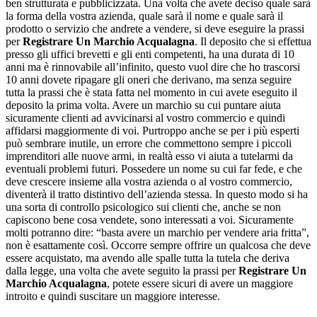
ben strutturata e pubblicizzata. Una volta che avete deciso quale sarà
la forma della vostra azienda, quale sarà il nome e quale sarà il
prodotto o servizio che andrete a vendere, si deve eseguire la prassi
per
Registrare Un Marchio Acqualagna
. Il deposito che si effettua
presso gli uffici brevetti e gli enti competenti, ha una durata di 10
anni ma è rinnovabile all’infinito, questo vuol dire che ho trascorsi
10 anni dovete ripagare gli oneri che derivano, ma senza seguire
tutta la prassi che è stata fatta nel momento in cui avete eseguito il
deposito la prima volta. Avere un marchio su cui puntare aiuta
sicuramente clienti ad avvicinarsi al vostro commercio e quindi
affidarsi maggiormente di voi. Purtroppo anche se per i più esperti
può sembrare inutile, un errore che commettono sempre i piccoli
imprenditori alle nuove armi, in realtà esso vi aiuta a tutelarmi da
eventuali problemi futuri. Possedere un nome su cui far fede, e che
deve crescere insieme alla vostra azienda o al vostro commercio,
diventerà il tratto distintivo dell’azienda stessa. In questo modo si ha
una sorta di controllo psicologico sui clienti che, anche se non
capiscono bene cosa vendete, sono interessati a voi. Sicuramente
molti potranno dire: “basta avere un marchio per vendere aria fritta”,
non è esattamente così. Occorre sempre offrire un qualcosa che deve
essere acquistato, ma avendo alle spalle tutta la tutela che deriva
dalla legge, una volta che avete seguito la prassi per
Registrare Un
Marchio Acqualagna
, potete essere sicuri di avere un maggiore
introito e quindi suscitare un maggiore interesse.