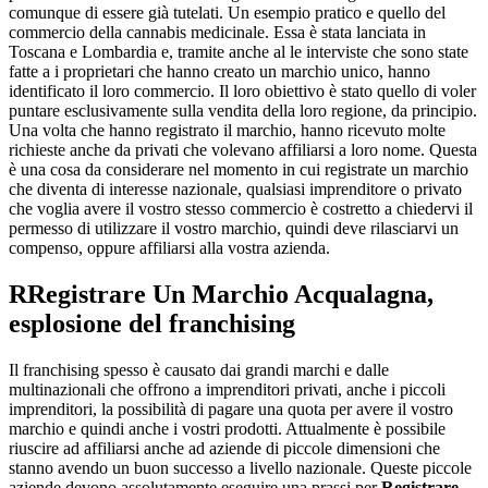
comunque di essere già tutelati. Un esempio pratico e quello del
commercio della cannabis medicinale. Essa è stata lanciata in
Toscana e Lombardia e, tramite anche al le interviste che sono state
fatte a i proprietari che hanno creato un marchio unico, hanno
identificato il loro commercio. Il loro obiettivo è stato quello di voler
puntare esclusivamente sulla vendita della loro regione, da principio.
Una volta che hanno registrato il marchio, hanno ricevuto molte
richieste anche da privati che volevano affiliarsi a loro nome. Questa
è una cosa da considerare nel momento in cui registrate un marchio
che diventa di interesse nazionale, qualsiasi imprenditore o privato
che voglia avere il vostro stesso commercio è costretto a chiedervi il
permesso di utilizzare il vostro marchio, quindi deve rilasciarvi un
compenso, oppure affiliarsi alla vostra azienda.
R
Registrare Un Marchio Acqualagna
,
esplosione del franchising
Il franchising spesso è causato dai grandi marchi e dalle
multinazionali che offrono a imprenditori privati, anche i piccoli
imprenditori, la possibilità di pagare una quota per avere il vostro
marchio e quindi anche i vostri prodotti. Attualmente è possibile
riuscire ad affiliarsi anche ad aziende di piccole dimensioni che
stanno avendo un buon successo a livello nazionale. Queste piccole
aziende devono assolutamente eseguire una prassi per
Registrare