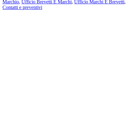
Marchio
,
Ufficio Brevetti E Marchi
,
Ufficio Marchi E Brevetti
,
Contatti e preventivi