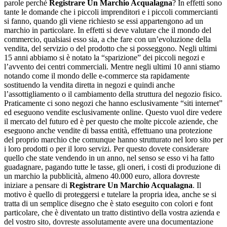
parole perché
Registrare Un Marchio Acqualagna
? In effetti sono
tante le domande che i piccoli imprenditori e i piccoli commercianti
si fanno, quando gli viene richiesto se essi appartengono ad un
marchio in particolare. In effetti si deve valutare che il mondo del
commercio, qualsiasi esso sia, a che fare con un’evoluzione della
vendita, del servizio o del prodotto che si posseggono. Negli ultimi
15 anni abbiamo si è notato la “sparizione” dei piccoli negozi e
l’avvento dei centri commerciali. Mentre negli ultimi 10 anni stiamo
notando come il mondo delle e-commerce sta rapidamente
sostituendo la vendita diretta in negozi e quindi anche
l’assottigliamento o il cambiamento della struttura del negozio fisico.
Praticamente ci sono negozi che hanno esclusivamente “siti internet”
ed eseguono vendite esclusivamente online. Questo vuol dire vedere
il mercato del futuro ed è per questo che molte piccole aziende, che
eseguono anche vendite di bassa entità, effettuano una protezione
del proprio marchio che comunque hanno strutturato nel loro sito per
i loro prodotti o per il loro servizi. Per questo dovete considerare
quello che state vendendo in un anno, nel senso se esso vi ha fatto
guadagnare, pagando tutte le tasse, gli oneri, i costi di produzione di
un marchio la pubblicità, almeno 40.000 euro, allora dovreste
iniziare a pensare di
Registrare Un Marchio Acqualagna
. Il
motivo è quello di proteggersi e tutelare la propria idea, anche se si
tratta di un semplice disegno che è stato eseguito con colori e font
particolare, che è diventato un tratto distintivo della vostra azienda e
del vostro sito, dovreste assolutamente avere una documentazione