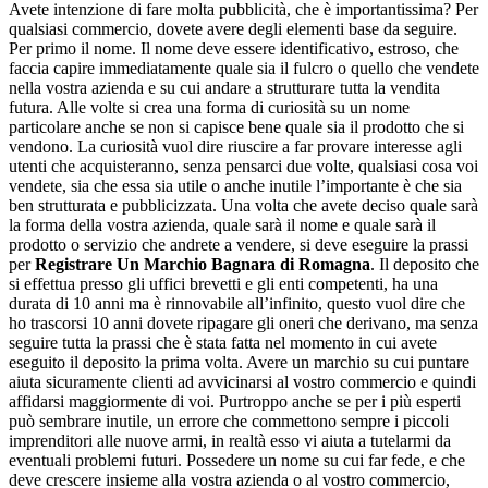
Avete intenzione di fare molta pubblicità, che è importantissima? Per
qualsiasi commercio, dovete avere degli elementi base da seguire.
Per primo il nome. Il nome deve essere identificativo, estroso, che
faccia capire immediatamente quale sia il fulcro o quello che vendete
nella vostra azienda e su cui andare a strutturare tutta la vendita
futura. Alle volte si crea una forma di curiosità su un nome
particolare anche se non si capisce bene quale sia il prodotto che si
vendono. La curiosità vuol dire riuscire a far provare interesse agli
utenti che acquisteranno, senza pensarci due volte, qualsiasi cosa voi
vendete, sia che essa sia utile o anche inutile l’importante è che sia
ben strutturata e pubblicizzata. Una volta che avete deciso quale sarà
la forma della vostra azienda, quale sarà il nome e quale sarà il
prodotto o servizio che andrete a vendere, si deve eseguire la prassi
per
Registrare Un Marchio Bagnara di Romagna
. Il deposito che
si effettua presso gli uffici brevetti e gli enti competenti, ha una
durata di 10 anni ma è rinnovabile all’infinito, questo vuol dire che
ho trascorsi 10 anni dovete ripagare gli oneri che derivano, ma senza
seguire tutta la prassi che è stata fatta nel momento in cui avete
eseguito il deposito la prima volta. Avere un marchio su cui puntare
aiuta sicuramente clienti ad avvicinarsi al vostro commercio e quindi
affidarsi maggiormente di voi. Purtroppo anche se per i più esperti
può sembrare inutile, un errore che commettono sempre i piccoli
imprenditori alle nuove armi, in realtà esso vi aiuta a tutelarmi da
eventuali problemi futuri. Possedere un nome su cui far fede, e che
deve crescere insieme alla vostra azienda o al vostro commercio,