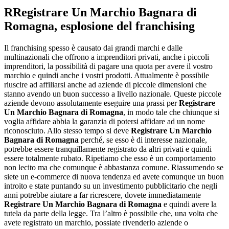
R
Registrare Un Marchio Bagnara di
Romagna
, esplosione del franchising
Il franchising spesso è causato dai grandi marchi e dalle
multinazionali che offrono a imprenditori privati, anche i piccoli
imprenditori, la possibilità di pagare una quota per avere il vostro
marchio e quindi anche i vostri prodotti. Attualmente è possibile
riuscire ad affiliarsi anche ad aziende di piccole dimensioni che
stanno avendo un buon successo a livello nazionale. Queste piccole
aziende devono assolutamente eseguire una prassi per
Registrare
Un Marchio Bagnara di Romagna
, in modo tale che chiunque si
voglia affidare abbia la garanzia di potersi affidare ad un nome
riconosciuto. Allo stesso tempo si deve
Registrare Un Marchio
Bagnara di Romagna
perché, se esso è di interesse nazionale,
potrebbe essere tranquillamente registrato da altri privati e quindi
essere totalmente rubato. Ripetiamo che esso è un comportamento
non lecito ma che comunque è abbastanza comune. Riassumendo se
siete un e-commerce di nuova tendenza ed avete comunque un buon
introito e state puntando su un investimento pubblicitario che negli
anni potrebbe aiutare a far ricrescere, dovete immediatamente
Registrare Un Marchio Bagnara di Romagna
e quindi avere la
tutela da parte della legge. Tra l’altro è possibile che, una volta che
avete registrato un marchio, possiate rivenderlo aziende o