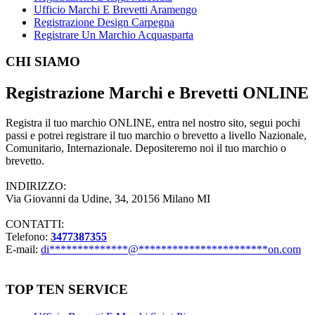
Ufficio Marchi E Brevetti Aramengo
Registrazione Design Carpegna
Registrare Un Marchio Acquasparta
Footer
CHI SIAMO
Registrazione Marchi e Brevetti ONLINE
Registra il tuo marchio ONLINE, entra nel nostro sito, segui pochi
passi e potrei registrare il tuo marchio o brevetto a livello Nazionale,
Comunitario, Internazionale. Depositeremo noi il tuo marchio o
brevetto.
INDIRIZZO:
Via Giovanni da Udine, 34, 20156 Milano MI
CONTATTI:
Telefono:
3477387355
E-mail:
di
**************
@
***********************
on.com
TOP TEN SERVICE