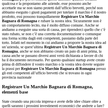
qualcosa e la proponiamo alle aziende, esse possono anche
accettarle ma se non siamo protetti dall’ufficio brevetti, perché non
abbiamo eseguito i giusti pagamenti per tutelare il marchio è il nostro
prodotto, essi possono tranquillamente
Registrare Un Marchio
Bagnara di Romagna
e rubare la nostra idea. Sicuramente non è
un comportamento lecito, ma è molto diffuso comune. Anche se
andiamo a eseguire una sorta di causa, per riprenderci quello che c’è
stato rubato, se non c’è una corretta documentazione o comunque
una forma scritta dagli enti competenti, passiamo dalla parte del
torto. Infatti nel momento in cui andiamo a proporre la nostra idea ad
un’azienda, se quest’ultima
Registrare Un Marchio Bagnara di
Romagna
, anche se non abbiamo creato un paio di anni prima, la
causa anche se passano diversi anni verrà dichiarata a favore di chi
ha il documento necessario. Per questo qualsiasi startup avete creato
prima di diffondere il vostro marchio o la vostra idea dovete seguire
la prassi per
Registrare Un Marchio Bagnara di Romagna
presso
gli enti competenti all’ufficio brevetti che si trovano in ogni
provincia nazionale
Registrare Un Marchio Bagnara di Romagna
,
elementi base
State creando una piccola impresa e avete delle idee chiare oltre a
quelli saranno i prossimi investimenti economici che andrete a fare?