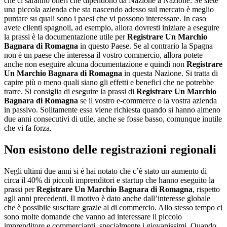
che ci saranno oneri che dipendono da Nazione a Nazione. Se siete
una piccola azienda che sta nascendo adesso sul mercato è meglio
puntare su quali sono i paesi che vi possono interessare. In caso
avete clienti spagnoli, ad esempio, allora dovresti iniziare a eseguire
la prassi è la documentazione utile per
Registrare Un Marchio
Bagnara di Romagna
in questo Paese. Se al contrario la Spagna
non è un paese che interessa il vostro commercio, allora potete
anche non eseguire alcuna documentazione e quindi non
Registrare
Un Marchio Bagnara di Romagna
in questa Nazione. Si tratta di
capire più o meno quali siano gli effetti e benefici che ne potrebbe
trarre. Si consiglia di eseguire la prassi di
Registrare Un Marchio
Bagnara di Romagna
se il vostro e-commerce o la vostra azienda
in passivo. Solitamente essa viene richiesta quando si hanno almeno
due anni consecutivi di utile, anche se fosse basso, comunque inutile
che vi fa forza.
Non esistono delle registrazioni regionali
Negli ultimi due anni si é hai notato che c’è stato un aumento di
circa il 40% di piccoli imprenditori e startup che hanno eseguito la
prassi per
Registrare Un Marchio Bagnara di Romagna
, rispetto
agli anni precedenti. Il motivo è dato anche dall’interesse globale
che è possibile suscitare grazie al di commercio. Allo stesso tempo ci
sono molte domande che vanno ad interessare il piccolo
imprenditore e commercianti, specialmente i giovanissimi. Quando