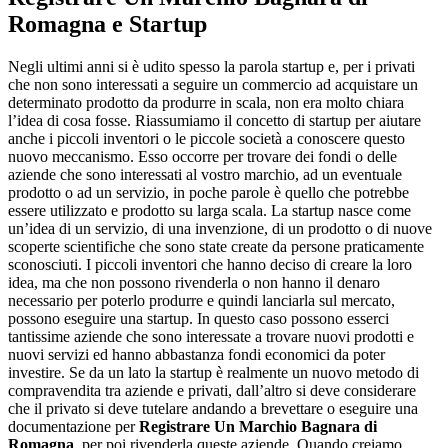
Romagna
e Startup
Negli ultimi anni si è udito spesso la parola startup e, per i privati
che non sono interessati a seguire un commercio ad acquistare un
determinato prodotto da produrre in scala, non era molto chiara
l’idea di cosa fosse. Riassumiamo il concetto di startup per aiutare
anche i piccoli inventori o le piccole società a conoscere questo
nuovo meccanismo. Esso occorre per trovare dei fondi o delle
aziende che sono interessati al vostro marchio, ad un eventuale
prodotto o ad un servizio, in poche parole è quello che potrebbe
essere utilizzato e prodotto su larga scala. La startup nasce come
un’idea di un servizio, di una invenzione, di un prodotto o di nuove
scoperte scientifiche che sono state create da persone praticamente
sconosciuti. I piccoli inventori che hanno deciso di creare la loro
idea, ma che non possono rivenderla o non hanno il denaro
necessario per poterlo produrre e quindi lanciarla sul mercato,
possono eseguire una startup. In questo caso possono esserci
tantissime aziende che sono interessate a trovare nuovi prodotti e
nuovi servizi ed hanno abbastanza fondi economici da poter
investire. Se da un lato la startup è realmente un nuovo metodo di
compravendita tra aziende e privati, dall’altro si deve considerare
che il privato si deve tutelare andando a brevettare o eseguire una
documentazione per
Registrare Un Marchio Bagnara di
Romagna
, per poi rivenderla queste aziende. Quando creiamo