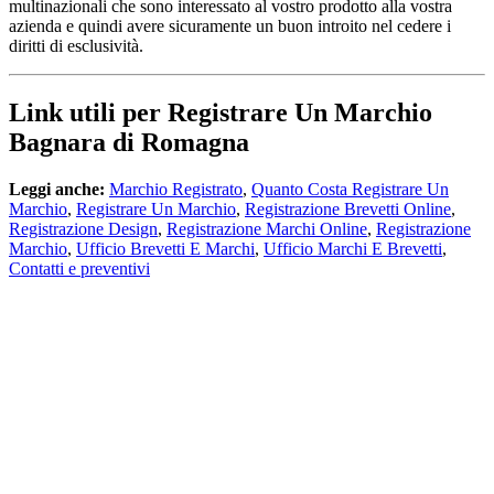
multinazionali che sono interessato al vostro prodotto alla vostra
azienda e quindi avere sicuramente un buon introito nel cedere i
diritti di esclusività.
Link utili per Registrare Un Marchio
Bagnara di Romagna
Leggi anche:
Marchio Registrato
,
Quanto Costa Registrare Un
Marchio
,
Registrare Un Marchio
,
Registrazione Brevetti Online
,
Registrazione Design
,
Registrazione Marchi Online
,
Registrazione
Marchio
,
Ufficio Brevetti E Marchi
,
Ufficio Marchi E Brevetti
,
Contatti e preventivi