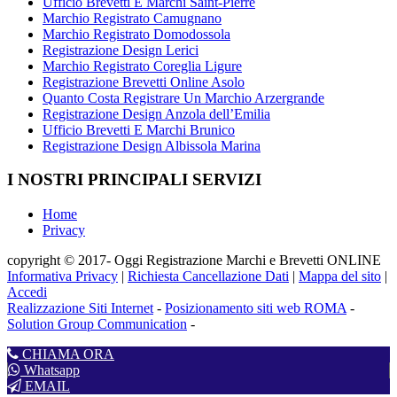
Ufficio Brevetti E Marchi Saint-Pierre
Marchio Registrato Camugnano
Marchio Registrato Domodossola
Registrazione Design Lerici
Marchio Registrato Coreglia Ligure
Registrazione Brevetti Online Asolo
Quanto Costa Registrare Un Marchio Arzergrande
Registrazione Design Anzola dell’Emilia
Ufficio Brevetti E Marchi Brunico
Registrazione Design Albissola Marina
I NOSTRI PRINCIPALI SERVIZI
Home
Privacy
copyright © 2017- Oggi Registrazione Marchi e Brevetti ONLINE
Informativa Privacy
|
Richiesta Cancellazione Dati
|
Mappa del sito
|
Accedi
Realizzazione Siti Internet
-
Posizionamento siti web ROMA
-
Solution Group Communication
-
CHIAMA ORA
Whatsapp
EMAIL