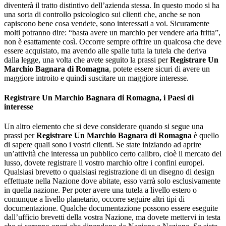
diventerà il tratto distintivo dell’azienda stessa. In questo modo si ha
una sorta di controllo psicologico sui clienti che, anche se non
capiscono bene cosa vendete, sono interessati a voi. Sicuramente
molti potranno dire: “basta avere un marchio per vendere aria fritta”,
non è esattamente così. Occorre sempre offrire un qualcosa che deve
essere acquistato, ma avendo alle spalle tutta la tutela che deriva
dalla legge, una volta che avete seguito la prassi per
Registrare Un
Marchio Bagnara di Romagna
, potete essere sicuri di avere un
maggiore introito e quindi suscitare un maggiore interesse.
Registrare Un Marchio Bagnara di Romagna
, i Paesi di
interesse
Un altro elemento che si deve considerare quando si segue una
prassi per
Registrare Un Marchio Bagnara di Romagna
è quello
di sapere quali sono i vostri clienti. Se state iniziando ad aprire
un’attività che interessa un pubblico certo calibro, cioè il mercato del
lusso, dovete registrare il vostro marchio oltre i confini europei.
Qualsiasi brevetto o qualsiasi registrazione di un disegno di design
effettuate nella Nazione dove abitate, esso varrà solo esclusivamente
in quella nazione. Per poter avere una tutela a livello estero o
comunque a livello planetario, occorre seguire altri tipi di
documentazione. Qualche documentazione possono essere eseguite
dall’ufficio brevetti della vostra Nazione, ma dovete mettervi in testa