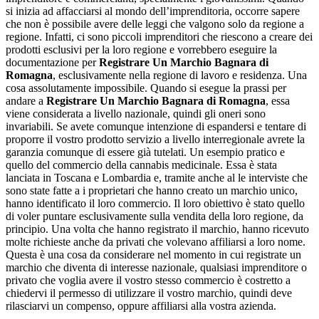
si inizia ad affacciarsi al mondo dell’imprenditoria, occorre sapere
che non è possibile avere delle leggi che valgono solo da regione a
regione. Infatti, ci sono piccoli imprenditori che riescono a creare dei
prodotti esclusivi per la loro regione e vorrebbero eseguire la
documentazione per
Registrare Un Marchio Bagnara di
Romagna
, esclusivamente nella regione di lavoro e residenza. Una
cosa assolutamente impossibile. Quando si esegue la prassi per
andare a
Registrare Un Marchio Bagnara di Romagna
, essa
viene considerata a livello nazionale, quindi gli oneri sono
invariabili. Se avete comunque intenzione di espandersi e tentare di
proporre il vostro prodotto servizio a livello interregionale avrete la
garanzia comunque di essere già tutelati. Un esempio pratico e
quello del commercio della cannabis medicinale. Essa è stata
lanciata in Toscana e Lombardia e, tramite anche al le interviste che
sono state fatte a i proprietari che hanno creato un marchio unico,
hanno identificato il loro commercio. Il loro obiettivo è stato quello
di voler puntare esclusivamente sulla vendita della loro regione, da
principio. Una volta che hanno registrato il marchio, hanno ricevuto
molte richieste anche da privati che volevano affiliarsi a loro nome.
Questa è una cosa da considerare nel momento in cui registrate un
marchio che diventa di interesse nazionale, qualsiasi imprenditore o
privato che voglia avere il vostro stesso commercio è costretto a
chiedervi il permesso di utilizzare il vostro marchio, quindi deve
rilasciarvi un compenso, oppure affiliarsi alla vostra azienda.