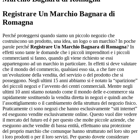
Registrare Un Marchio Bagnara di
Romagna
Perché proteggersi quando siamo un piccolo negozio che
costruiscono un prodotto, una idea, un logo o un marchio? In poche
parole perché
Registrare Un Marchio Bagnara di Romagna
? In
effetti sono tante le domande che i piccoli imprenditori e i piccoli
commercianti si fanno, quando gli viene richiesto se essi
appartengono ad un marchio in particolare. In effetti si deve valutare
che il mondo del commercio, qualsiasi esso sia, a che fare con
un’evoluzione della vendita, del servizio o del prodotto che si
posseggono. Negli ultimi 15 anni abbiamo si è notato la “sparizione”
dei piccoli negozi e l’avvento dei centri commerciali. Mentre negli
ultimi 10 anni stiamo notando come il mondo delle e-commerce sta
rapidamente sostituendo la vendita diretta in negozi e quindi anche
l’assottigliamento o il cambiamento della struttura del negozio fisico.
Praticamente ci sono negozi che hanno esclusivamente “siti internet”
ed eseguono vendite esclusivamente online. Questo vuol dire vedere
il mercato del futuro ed è per questo che molte piccole aziende, che
eseguono anche vendite di bassa entità, effettuano una protezione
del proprio marchio che comunque hanno strutturato nel loro sito per
i loro prodotti o per il loro servizi. Per questo dovete considerare