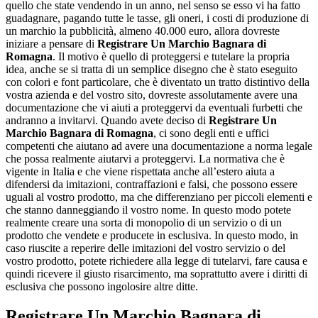
quello che state vendendo in un anno, nel senso se esso vi ha fatto
guadagnare, pagando tutte le tasse, gli oneri, i costi di produzione di
un marchio la pubblicità, almeno 40.000 euro, allora dovreste
iniziare a pensare di
Registrare Un Marchio Bagnara di
Romagna
. Il motivo è quello di proteggersi e tutelare la propria
idea, anche se si tratta di un semplice disegno che è stato eseguito
con colori e font particolare, che è diventato un tratto distintivo della
vostra azienda e del vostro sito, dovreste assolutamente avere una
documentazione che vi aiuti a proteggervi da eventuali furbetti che
andranno a invitarvi. Quando avete deciso di
Registrare Un
Marchio Bagnara di Romagna
, ci sono degli enti e uffici
competenti che aiutano ad avere una documentazione a norma legale
che possa realmente aiutarvi a proteggervi. La normativa che è
vigente in Italia e che viene rispettata anche all’estero aiuta a
difendersi da imitazioni, contraffazioni e falsi, che possono essere
uguali al vostro prodotto, ma che differenziano per piccoli elementi e
che stanno danneggiando il vostro nome. In questo modo potete
realmente creare una sorta di monopolio di un servizio o di un
prodotto che vendete e producete in esclusiva. In questo modo, in
caso riuscite a reperire delle imitazioni del vostro servizio o del
vostro prodotto, potete richiedere alla legge di tutelarvi, fare causa e
quindi ricevere il giusto risarcimento, ma soprattutto avere i diritti di
esclusiva che possono ingolosire altre ditte.
Registrare Un Marchio Bagnara di