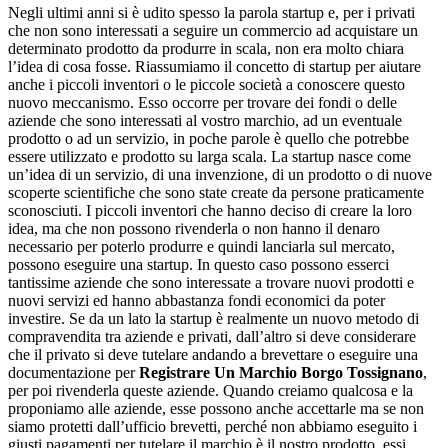
Negli ultimi anni si è udito spesso la parola startup e, per i privati
che non sono interessati a seguire un commercio ad acquistare un
determinato prodotto da produrre in scala, non era molto chiara
l’idea di cosa fosse. Riassumiamo il concetto di startup per aiutare
anche i piccoli inventori o le piccole società a conoscere questo
nuovo meccanismo. Esso occorre per trovare dei fondi o delle
aziende che sono interessati al vostro marchio, ad un eventuale
prodotto o ad un servizio, in poche parole è quello che potrebbe
essere utilizzato e prodotto su larga scala. La startup nasce come
un’idea di un servizio, di una invenzione, di un prodotto o di nuove
scoperte scientifiche che sono state create da persone praticamente
sconosciuti. I piccoli inventori che hanno deciso di creare la loro
idea, ma che non possono rivenderla o non hanno il denaro
necessario per poterlo produrre e quindi lanciarla sul mercato,
possono eseguire una startup. In questo caso possono esserci
tantissime aziende che sono interessate a trovare nuovi prodotti e
nuovi servizi ed hanno abbastanza fondi economici da poter
investire. Se da un lato la startup è realmente un nuovo metodo di
compravendita tra aziende e privati, dall’altro si deve considerare
che il privato si deve tutelare andando a brevettare o eseguire una
documentazione per
Registrare Un Marchio Borgo Tossignano
,
per poi rivenderla queste aziende. Quando creiamo qualcosa e la
proponiamo alle aziende, esse possono anche accettarle ma se non
siamo protetti dall’ufficio brevetti, perché non abbiamo eseguito i
giusti pagamenti per tutelare il marchio è il nostro prodotto, essi