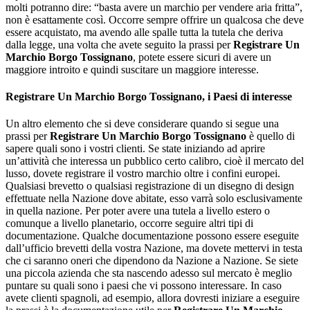
molti potranno dire: “basta avere un marchio per vendere aria fritta”,
non è esattamente così. Occorre sempre offrire un qualcosa che deve
essere acquistato, ma avendo alle spalle tutta la tutela che deriva
dalla legge, una volta che avete seguito la prassi per
Registrare Un
Marchio Borgo Tossignano
, potete essere sicuri di avere un
maggiore introito e quindi suscitare un maggiore interesse.
Registrare Un Marchio Borgo Tossignano
, i Paesi di interesse
Un altro elemento che si deve considerare quando si segue una
prassi per
Registrare Un Marchio Borgo Tossignano
è quello di
sapere quali sono i vostri clienti. Se state iniziando ad aprire
un’attività che interessa un pubblico certo calibro, cioè il mercato del
lusso, dovete registrare il vostro marchio oltre i confini europei.
Qualsiasi brevetto o qualsiasi registrazione di un disegno di design
effettuate nella Nazione dove abitate, esso varrà solo esclusivamente
in quella nazione. Per poter avere una tutela a livello estero o
comunque a livello planetario, occorre seguire altri tipi di
documentazione. Qualche documentazione possono essere eseguite
dall’ufficio brevetti della vostra Nazione, ma dovete mettervi in testa
che ci saranno oneri che dipendono da Nazione a Nazione. Se siete
una piccola azienda che sta nascendo adesso sul mercato è meglio
puntare su quali sono i paesi che vi possono interessare. In caso
avete clienti spagnoli, ad esempio, allora dovresti iniziare a eseguire