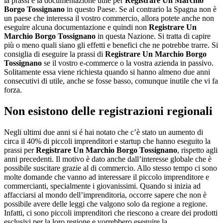
la prassi è la documentazione utile per
Registrare Un Marchio
Borgo Tossignano
in questo Paese. Se al contrario la Spagna non è
un paese che interessa il vostro commercio, allora potete anche non
eseguire alcuna documentazione e quindi non
Registrare Un
Marchio Borgo Tossignano
in questa Nazione. Si tratta di capire
più o meno quali siano gli effetti e benefici che ne potrebbe trarre. Si
consiglia di eseguire la prassi di
Registrare Un Marchio Borgo
Tossignano
se il vostro e-commerce o la vostra azienda in passivo.
Solitamente essa viene richiesta quando si hanno almeno due anni
consecutivi di utile, anche se fosse basso, comunque inutile che vi fa
forza.
Non esistono delle registrazioni regionali
Negli ultimi due anni si é hai notato che c’è stato un aumento di
circa il 40% di piccoli imprenditori e startup che hanno eseguito la
prassi per
Registrare Un Marchio Borgo Tossignano
, rispetto agli
anni precedenti. Il motivo è dato anche dall’interesse globale che è
possibile suscitare grazie al di commercio. Allo stesso tempo ci sono
molte domande che vanno ad interessare il piccolo imprenditore e
commercianti, specialmente i giovanissimi. Quando si inizia ad
affacciarsi al mondo dell’imprenditoria, occorre sapere che non è
possibile avere delle leggi che valgono solo da regione a regione.
Infatti, ci sono piccoli imprenditori che riescono a creare dei prodotti
esclusivi per la loro regione e vorrebbero eseguire la