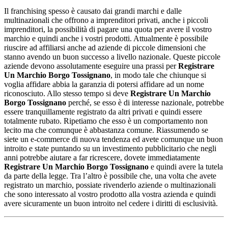
Il franchising spesso è causato dai grandi marchi e dalle
multinazionali che offrono a imprenditori privati, anche i piccoli
imprenditori, la possibilità di pagare una quota per avere il vostro
marchio e quindi anche i vostri prodotti. Attualmente è possibile
riuscire ad affiliarsi anche ad aziende di piccole dimensioni che
stanno avendo un buon successo a livello nazionale. Queste piccole
aziende devono assolutamente eseguire una prassi per
Registrare
Un Marchio Borgo Tossignano
, in modo tale che chiunque si
voglia affidare abbia la garanzia di potersi affidare ad un nome
riconosciuto. Allo stesso tempo si deve
Registrare Un Marchio
Borgo Tossignano
perché, se esso è di interesse nazionale, potrebbe
essere tranquillamente registrato da altri privati e quindi essere
totalmente rubato. Ripetiamo che esso è un comportamento non
lecito ma che comunque è abbastanza comune. Riassumendo se
siete un e-commerce di nuova tendenza ed avete comunque un buon
introito e state puntando su un investimento pubblicitario che negli
anni potrebbe aiutare a far ricrescere, dovete immediatamente
Registrare Un Marchio Borgo Tossignano
e quindi avere la tutela
da parte della legge. Tra l’altro è possibile che, una volta che avete
registrato un marchio, possiate rivenderlo aziende o multinazionali
che sono interessato al vostro prodotto alla vostra azienda e quindi
avere sicuramente un buon introito nel cedere i diritti di esclusività.