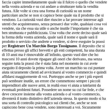
faccia capire immediatamente quale sia il fulcro o quello che vendete
nella vostra azienda e su cui andare a strutturare tutta la vendita
futura. Alle volte si crea una forma di curiosità su un nome
particolare anche se non si capisce bene quale sia il prodotto che si
vendono. La curiosità vuol dire riuscire a far provare interesse agli
utenti che acquisteranno, senza pensarci due volte, qualsiasi cosa voi
vendete, sia che essa sia utile o anche inutile l’importante è che sia
ben strutturata e pubblicizzata. Una volta che avete deciso quale sarà
la forma della vostra azienda, quale sarà il nome e quale sarà il
prodotto o servizio che andrete a vendere, si deve eseguire la prassi
per
Registrare Un Marchio Borgo Tossignano
. Il deposito che si
effettua presso gli uffici brevetti e gli enti competenti, ha una durata
di 10 anni ma è rinnovabile all’infinito, questo vuol dire che ho
trascorsi 10 anni dovete ripagare gli oneri che derivano, ma senza
seguire tutta la prassi che è stata fatta nel momento in cui avete
eseguito il deposito la prima volta. Avere un marchio su cui puntare
aiuta sicuramente clienti ad avvicinarsi al vostro commercio e quindi
affidarsi maggiormente di voi. Purtroppo anche se per i più esperti
può sembrare inutile, un errore che commettono sempre i piccoli
imprenditori alle nuove armi, in realtà esso vi aiuta a tutelarmi da
eventuali problemi futuri. Possedere un nome su cui far fede, e che
deve crescere insieme alla vostra azienda o al vostro commercio,
diventerà il tratto distintivo dell’azienda stessa. In questo modo si ha
una sorta di controllo psicologico sui clienti che, anche se non
capiscono bene cosa vendete, sono interessati a voi. Sicuramente