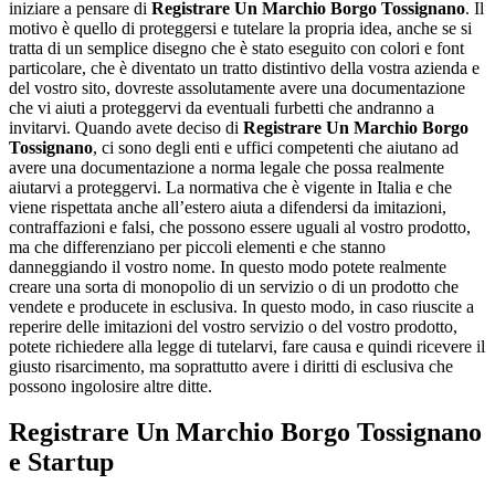
iniziare a pensare di
Registrare Un Marchio Borgo Tossignano
. Il
motivo è quello di proteggersi e tutelare la propria idea, anche se si
tratta di un semplice disegno che è stato eseguito con colori e font
particolare, che è diventato un tratto distintivo della vostra azienda e
del vostro sito, dovreste assolutamente avere una documentazione
che vi aiuti a proteggervi da eventuali furbetti che andranno a
invitarvi. Quando avete deciso di
Registrare Un Marchio Borgo
Tossignano
, ci sono degli enti e uffici competenti che aiutano ad
avere una documentazione a norma legale che possa realmente
aiutarvi a proteggervi. La normativa che è vigente in Italia e che
viene rispettata anche all’estero aiuta a difendersi da imitazioni,
contraffazioni e falsi, che possono essere uguali al vostro prodotto,
ma che differenziano per piccoli elementi e che stanno
danneggiando il vostro nome. In questo modo potete realmente
creare una sorta di monopolio di un servizio o di un prodotto che
vendete e producete in esclusiva. In questo modo, in caso riuscite a
reperire delle imitazioni del vostro servizio o del vostro prodotto,
potete richiedere alla legge di tutelarvi, fare causa e quindi ricevere il
giusto risarcimento, ma soprattutto avere i diritti di esclusiva che
possono ingolosire altre ditte.
Registrare Un Marchio Borgo Tossignano
e Startup