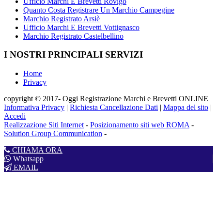
Ufficio Marchi E Brevetti Rovigo
Quanto Costa Registrare Un Marchio Campegine
Marchio Registrato Arsiè
Ufficio Marchi E Brevetti Vottignasco
Marchio Registrato Castelbellino
I NOSTRI PRINCIPALI SERVIZI
Home
Privacy
copyright © 2017- Oggi Registrazione Marchi e Brevetti ONLINE
Informativa Privacy
|
Richiesta Cancellazione Dati
|
Mappa del sito
|
Accedi
Realizzazione Siti Internet
-
Posizionamento siti web ROMA
-
Solution Group Communication
-
CHIAMA ORA
Whatsapp
EMAIL