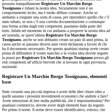
possono tranquillamente
Registrare Un Marchio Borgo
Tossignano
e rubare la nostra idea. Sicuramente non è un
comportamento lecito, ma è molto diffuso comune. Anche se
andiamo a eseguire una sorta di causa, per riprenderci quello che c’è
stato rubato, se non c’è una corretta documentazione o comunque
una forma scritta dagli enti competenti, passiamo dalla parte del
torto. Infatti nel momento in cui andiamo a proporre la nostra idea ad
un’azienda, se quest’ultima
Registrare Un Marchio Borgo
Tossignano
, anche se non abbiamo creato un paio di anni prima, la
causa anche se passano diversi anni verrà dichiarata a favore di chi
ha il documento necessario. Per questo qualsiasi startup avete creato
prima di diffondere il vostro marchio o la vostra idea dovete seguire
la prassi per
Registrare Un Marchio Borgo Tossignano
presso gli
enti competenti all’ufficio brevetti che si trovano in ogni provincia
nazionale
Registrare Un Marchio Borgo Tossignano
, elementi
base
State creando una piccola impresa e avete delle idee chiare oltre a
quelli saranno i prossimi investimenti economici che andrete a fare?
Avete intenzione di fare molta pubblicità, che è importantissima? Per
qualsiasi commercio, dovete avere degli elementi base da seguire.
Per primo il nome. Il nome deve essere identificativo, estroso, che