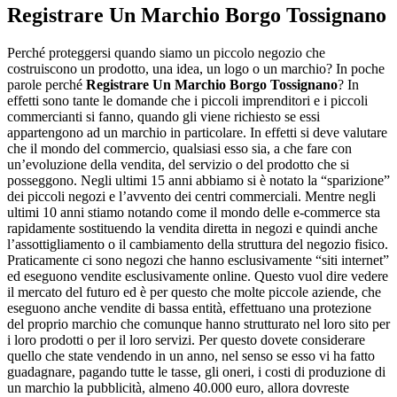
Registrare Un Marchio Borgo Tossignano
Perché proteggersi quando siamo un piccolo negozio che
costruiscono un prodotto, una idea, un logo o un marchio? In poche
parole perché
Registrare Un Marchio Borgo Tossignano
? In
effetti sono tante le domande che i piccoli imprenditori e i piccoli
commercianti si fanno, quando gli viene richiesto se essi
appartengono ad un marchio in particolare. In effetti si deve valutare
che il mondo del commercio, qualsiasi esso sia, a che fare con
un’evoluzione della vendita, del servizio o del prodotto che si
posseggono. Negli ultimi 15 anni abbiamo si è notato la “sparizione”
dei piccoli negozi e l’avvento dei centri commerciali. Mentre negli
ultimi 10 anni stiamo notando come il mondo delle e-commerce sta
rapidamente sostituendo la vendita diretta in negozi e quindi anche
l’assottigliamento o il cambiamento della struttura del negozio fisico.
Praticamente ci sono negozi che hanno esclusivamente “siti internet”
ed eseguono vendite esclusivamente online. Questo vuol dire vedere
il mercato del futuro ed è per questo che molte piccole aziende, che
eseguono anche vendite di bassa entità, effettuano una protezione
del proprio marchio che comunque hanno strutturato nel loro sito per
i loro prodotti o per il loro servizi. Per questo dovete considerare
quello che state vendendo in un anno, nel senso se esso vi ha fatto
guadagnare, pagando tutte le tasse, gli oneri, i costi di produzione di
un marchio la pubblicità, almeno 40.000 euro, allora dovreste