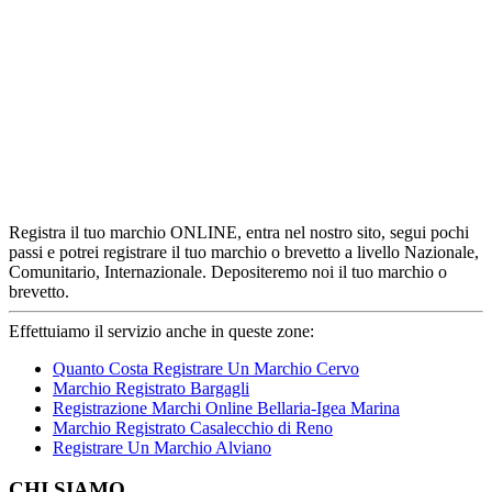
Registra il tuo marchio ONLINE, entra nel nostro sito, segui pochi
passi e potrei registrare il tuo marchio o brevetto a livello Nazionale,
Comunitario, Internazionale. Depositeremo noi il tuo marchio o
brevetto.
Effettuiamo il servizio anche in queste zone:
Quanto Costa Registrare Un Marchio Cervo
Marchio Registrato Bargagli
Registrazione Marchi Online Bellaria-Igea Marina
Marchio Registrato Casalecchio di Reno
Registrare Un Marchio Alviano
Footer
CHI SIAMO