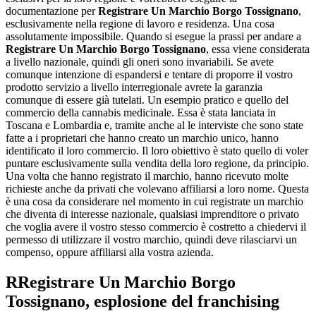
documentazione per
Registrare Un Marchio Borgo Tossignano
,
esclusivamente nella regione di lavoro e residenza. Una cosa
assolutamente impossibile. Quando si esegue la prassi per andare a
Registrare Un Marchio Borgo Tossignano
, essa viene considerata
a livello nazionale, quindi gli oneri sono invariabili. Se avete
comunque intenzione di espandersi e tentare di proporre il vostro
prodotto servizio a livello interregionale avrete la garanzia
comunque di essere già tutelati. Un esempio pratico e quello del
commercio della cannabis medicinale. Essa è stata lanciata in
Toscana e Lombardia e, tramite anche al le interviste che sono state
fatte a i proprietari che hanno creato un marchio unico, hanno
identificato il loro commercio. Il loro obiettivo è stato quello di voler
puntare esclusivamente sulla vendita della loro regione, da principio.
Una volta che hanno registrato il marchio, hanno ricevuto molte
richieste anche da privati che volevano affiliarsi a loro nome. Questa
è una cosa da considerare nel momento in cui registrate un marchio
che diventa di interesse nazionale, qualsiasi imprenditore o privato
che voglia avere il vostro stesso commercio è costretto a chiedervi il
permesso di utilizzare il vostro marchio, quindi deve rilasciarvi un
compenso, oppure affiliarsi alla vostra azienda.
R
Registrare Un Marchio Borgo
Tossignano
, esplosione del franchising