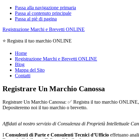
Passa alla navigazione primaria
Passa al contenuto principale
Passa al piè di pagina
Registrazione Marchi e Brevetti ONLINE
⭐ Registra il tuo marchio ONLINE
Home
Registrazione Marchi e Brevetti ONLINE
Blog
Mappa del Sito
Contatti
Registrare Un Marchio Canossa
Registrare Un Marchio Canossa: ✅ Registra il tuo marchio ONLINE, entra
Depositeremo noi il tuo marchio o brevetto.
Affidati al nostro servizio di Consulenza di Proprietà Intellettuale Ca
I
Consulenti di Parte e
Consulenti Tecnici d’Ufficio
effetuano analis