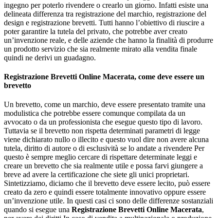
ingegno per poterlo rivendere o crearlo un giorno. Infatti esiste una
delineata differenza tra registrazione del marchio, registrazione del
design e registrazione brevetti. Tutti hanno l’obiettivo di riuscire a
poter garantire la tutela del privato, che potrebbe aver creato
un’invenzione reale, e delle aziende che hanno la finalità di produrre
un prodotto servizio che sia realmente mirato alla vendita finale
quindi ne derivi un guadagno.
Registrazione Brevetti Online Macerata
, come deve essere un
brevetto
Un brevetto, come un marchio, deve essere presentato tramite una
modulistica che potrebbe essere comunque compilata da un
avvocato o da un professionista che esegue questo tipo di lavoro.
Tuttavia se il brevetto non rispetta determinati parametri di legge
viene dichiarato nullo o illecito e questo vuol dire non avere alcuna
tutela, diritto di autore o di esclusività se lo andate a rivendere Per
questo è sempre meglio cercare di rispettare determinate leggi e
creare un brevetto che sia realmente utile e possa farvi giungere a
breve ad avere la certificazione che siete gli unici proprietari.
Sintetizziamo, diciamo che il brevetto deve essere lecito, può essere
creato da zero e quindi essere totalmente innovativo oppure essere
un’invenzione utile. In questi casi ci sono delle differenze sostanziali
quando si esegue una
Registrazione Brevetti Online Macerata
,