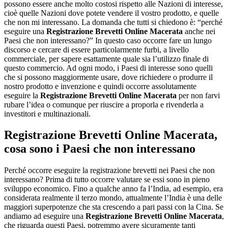
possono essere anche molto costosi rispetto alle Nazioni di interesse,
cioè quelle Nazioni dove potete vendere il vostro prodotto, e quelle
che non mi interessano. La domanda che tutti si chiedono è: “perché
eseguire una
Registrazione Brevetti Online Macerata
anche nei
Paesi che non interessano?” In questo caso occorre fare un lungo
discorso e cercare di essere particolarmente furbi, a livello
commerciale, per sapere esattamente quale sia l’utilizzo finale di
questo commercio. Ad ogni modo, i Paesi di interesse sono quelli
che si possono maggiormente usare, dove richiedere o produrre il
nostro prodotto e invenzione e quindi occorre assolutamente
eseguire la
Registrazione Brevetti Online Macerata
per non farvi
rubare l’idea o comunque per riuscire a proporla e rivenderla a
investitori e multinazionali.
Registrazione Brevetti Online Macerata
,
cosa sono i Paesi che non interessano
Perché occorre eseguire la registrazione brevetti nei Paesi che non
interessano? Prima di tutto occorre valutare se essi sono in pieno
sviluppo economico. Fino a qualche anno fa l’India, ad esempio, era
considerata realmente il terzo mondo, attualmente l’India è una delle
maggiori superpotenze che sta crescendo a pari passi con la Cina. Se
andiamo ad eseguire una
Registrazione Brevetti Online Macerata
,
che riguarda questi Paesi, potremmo avere sicuramente tanti