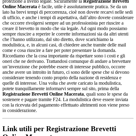
protezione a livello legale. Sicuramente la
Registrazione Brevetti
Online Macerata
è facile, utile è assolutamente pratica. Se da un
lato ha brevi tempi di percorrenza, cioè non dovete recarvi nelle sedi
di ufficio, e anche i tempi di aspettativa, dall’altro dovete considerare
che occorre rivolgersi sempre ad un professionista per riuscire a
creare il brevetto in modo che sia legale. Ad ogni modo possiamo
sempre riuscire a reperire le corrette informazioni sia da altri utenti
che l’hanno utilizzato, dal sito diretto, dove scarichiamo la
modulistica, e, in alcuni casi, di chiedere anche tramite delle mail
come e cosa riuscire a fare per poter presentare la domanda.
Ricordiamo che la cosa importante da rispettare sono i costi e gli
oneri che ne derivano. Trattandosi comunque di andare a brevettare
un’invenzione che potrebbe essere di interesse pubblico, occorre
anche avere un introito in futuro, ci sono delle spese che si devono
considerare tenendo conto proprio della nazione di residenza e
quelle di interesse. Una volta che avete caricato la modulistica,
potete tranquillamente informarvi sempre sul sito, prima della
Registrazione Brevetti Online Macerata
, quali sono le spese da
sostenere e pagare tramite F24. La modulistica deve essere inviata
con la ricevuta del pagamento effettuato altrimenti non viene preso
in considerazione.
Link utili per Registrazione Brevetti