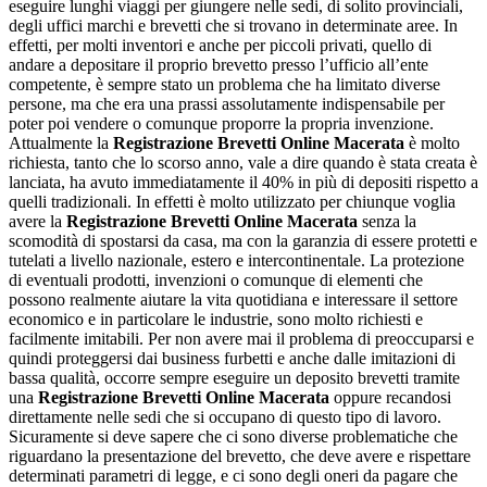
eseguire lunghi viaggi per giungere nelle sedi, di solito provinciali,
degli uffici marchi e brevetti che si trovano in determinate aree. In
effetti, per molti inventori e anche per piccoli privati, quello di
andare a depositare il proprio brevetto presso l’ufficio all’ente
competente, è sempre stato un problema che ha limitato diverse
persone, ma che era una prassi assolutamente indispensabile per
poter poi vendere o comunque proporre la propria invenzione.
Attualmente la
Registrazione Brevetti Online Macerata
è molto
richiesta, tanto che lo scorso anno, vale a dire quando è stata creata è
lanciata, ha avuto immediatamente il 40% in più di depositi rispetto a
quelli tradizionali. In effetti è molto utilizzato per chiunque voglia
avere la
Registrazione Brevetti Online Macerata
senza la
scomodità di spostarsi da casa, ma con la garanzia di essere protetti e
tutelati a livello nazionale, estero e intercontinentale. La protezione
di eventuali prodotti, invenzioni o comunque di elementi che
possono realmente aiutare la vita quotidiana e interessare il settore
economico e in particolare le industrie, sono molto richiesti e
facilmente imitabili. Per non avere mai il problema di preoccuparsi e
quindi proteggersi dai business furbetti e anche dalle imitazioni di
bassa qualità, occorre sempre eseguire un deposito brevetti tramite
una
Registrazione Brevetti Online Macerata
oppure recandosi
direttamente nelle sedi che si occupano di questo tipo di lavoro.
Sicuramente si deve sapere che ci sono diverse problematiche che
riguardano la presentazione del brevetto, che deve avere e rispettare
determinati parametri di legge, e ci sono degli oneri da pagare che