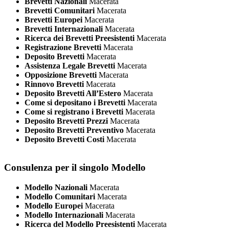
Brevetti Nazionali
Macerata
Brevetti Comunitari
Macerata
Brevetti Europei
Macerata
Brevetti Internazionali
Macerata
Ricerca dei Brevetti Preesistenti
Macerata
Registrazione Brevetti
Macerata
Deposito Brevetti
Macerata
Assistenza Legale Brevetti
Macerata
Opposizione Brevetti
Macerata
Rinnovo Brevetti
Macerata
Deposito Brevetti All’Estero
Macerata
Come si depositano i Brevetti
Macerata
Come si registrano i Brevetti
Macerata
Deposito Brevetti Prezzi
Macerata
Deposito Brevetti Preventivo
Macerata
Deposito Brevetti Costi
Macerata
Consulenza per il singolo Modello
Modello Nazionali
Macerata
Modello Comunitari
Macerata
Modello Europei
Macerata
Modello Internazionali
Macerata
Ricerca del Modello Preesistenti
Macerata