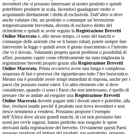
investitori che si possono interessare al nostro prodotto e quindi
potrebbero produrre in scala, facendoci guadagnare molto o
acquistando direttamente i diritti di esclusività. Dall’altro si deve
anche valutare che, un prodotto o comunque un’invenzione
tempestivamente brevettata, diventa di esclusivo diritto del
richiedente e quindi se avete seguito la
Registrazione Brevetti
Online Macerata
e, allo stesso tempo, ci sono dei marchi o
comunque delle aziende che ve li hanno rubati, potete sempre fare
intervenire la legge e quindi avere il giusto risarcimento o l’introito
che vi è dovuto. Valutando proprio questi problemi o possibilità di
affari, possiamo capire come effettivamente sia stata migliorata la
registrazione brevetti proprio grazie alla
Registrazione Brevetti
Online Macerata
. Prima occorreva avere una lunga e complessa
sequenza di fasi e processi che riguardavano tutto l’iter burocratico.
Mentre ora è possibile avere tempi immediati di risposta, anche per i
paesi che possono essere esteri. Un altro elemento che si deve
considerare, quando ci sono i Paesi che non interessano, è quello di
pensare che se andate ad eseguire una
Registrazione Brevetti
Online Macerata
dovrete pagare tutti i dovuti oneri e potrebbe, alla
fine, rivelarsi inutile perché il prodotto non trova investitori e non
riesce nemmeno a vendersi. Possiamo proporre l’esempio
dell’Africa dove alcuni grandi marchi, di cui non possiamo fare
nomi per ovvie ragioni, hanno preferito non eseguire le spese
derivanti dalla registrazione del brevetto. Ovviamente questi Paesi
possono produrre ed imitare dei prodotti, ma soprattutto, possono