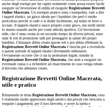
anche degli esempi per far capire realmente come possa essere facile
eseguire un’invenzione di utilità ed eseguire
Registrazione Brevetti
Online Macerata
. Un esempio pratico sono i trampolini, vale a dire
i tappeti elastici, un gioco ideale per i bambini che però è molto
pericoloso perché si cade o si sbatte facilmente, sul telaio in ferro o
acciaio. Il tappeto elastico nasce proprio come gioco, ma molti utenti
lo stanno usando anche per come attività sportiva. Un’invenzione
utile, che è stata creata in un secondo tempo da diversi privati, sono
state le reti di protezione utili per proteggere la salute dei propri
bambini. Chiunque abbia creato queste reti e poi abbia effettuato la
Registrazione Brevetti Online Macerata
è riuscita poi a rivenderla
a queste aziende di tappeti elastici diventando milionario.
Ovviamente occorre che ci sia la protezione legale, tramite la
Registrazione Brevetti Online Macerata
, che aiuti a eseguire un
eventuale causa o a richiedere un risarcimento in caso venga rubato
il brevetto che abbiamo creato.
Registrazione Brevetti Online Macerata
,
utile e pratico
Rimanendo in tema
Registrazione Brevetti Online Macerata
, esso
è realmente molto apprezzato dagli utenti e dai privati che riescono a
eseguire i pagamenti, per il loro brevetto, e avere la tutela e