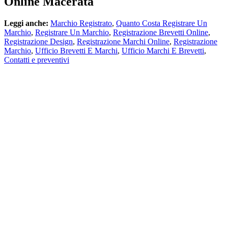
Online Macerata
Leggi anche:
Marchio Registrato
,
Quanto Costa Registrare Un
Marchio
,
Registrare Un Marchio
,
Registrazione Brevetti Online
,
Registrazione Design
,
Registrazione Marchi Online
,
Registrazione
Marchio
,
Ufficio Brevetti E Marchi
,
Ufficio Marchi E Brevetti
,
Contatti e preventivi