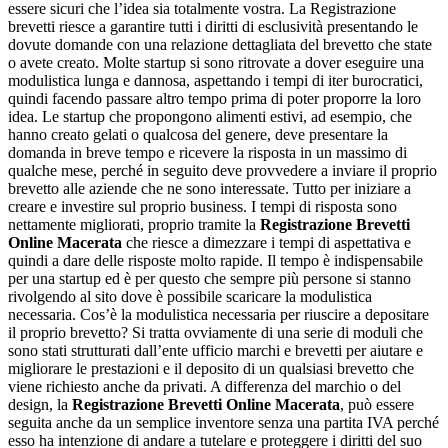
essere sicuri che l’idea sia totalmente vostra. La Registrazione
brevetti riesce a garantire tutti i diritti di esclusività presentando le
dovute domande con una relazione dettagliata del brevetto che state
o avete creato. Molte startup si sono ritrovate a dover eseguire una
modulistica lunga e dannosa, aspettando i tempi di iter burocratici,
quindi facendo passare altro tempo prima di poter proporre la loro
idea. Le startup che propongono alimenti estivi, ad esempio, che
hanno creato gelati o qualcosa del genere, deve presentare la
domanda in breve tempo e ricevere la risposta in un massimo di
qualche mese, perché in seguito deve provvedere a inviare il proprio
brevetto alle aziende che ne sono interessate. Tutto per iniziare a
creare e investire sul proprio business. I tempi di risposta sono
nettamente migliorati, proprio tramite la
Registrazione Brevetti
Online Macerata
che riesce a dimezzare i tempi di aspettativa e
quindi a dare delle risposte molto rapide. Il tempo è indispensabile
per una startup ed è per questo che sempre più persone si stanno
rivolgendo al sito dove è possibile scaricare la modulistica
necessaria. Cos’è la modulistica necessaria per riuscire a depositare
il proprio brevetto? Si tratta ovviamente di una serie di moduli che
sono stati strutturati dall’ente ufficio marchi e brevetti per aiutare e
migliorare le prestazioni e il deposito di un qualsiasi brevetto che
viene richiesto anche da privati. A differenza del marchio o del
design, la
Registrazione Brevetti Online Macerata
, può essere
seguita anche da un semplice inventore senza una partita IVA perché
esso ha intenzione di andare a tutelare e proteggere i diritti del suo