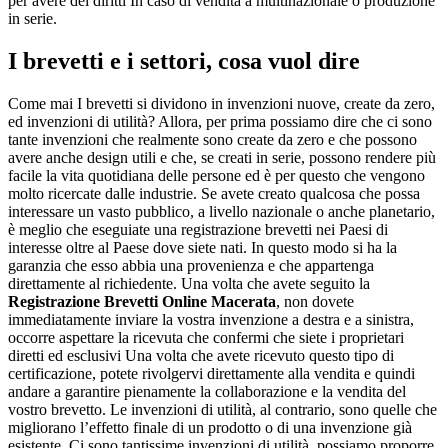
per avere dei diritti In caso di vendita a multinazionale o produzione
in serie.
I brevetti e i settori, cosa vuol dire
Come mai I brevetti si dividono in invenzioni nuove, create da zero,
ed invenzioni di utilità? Allora, per prima possiamo dire che ci sono
tante invenzioni che realmente sono create da zero e che possono
avere anche design utili e che, se creati in serie, possono rendere più
facile la vita quotidiana delle persone ed è per questo che vengono
molto ricercate dalle industrie. Se avete creato qualcosa che possa
interessare un vasto pubblico, a livello nazionale o anche planetario,
è meglio che eseguiate una registrazione brevetti nei Paesi di
interesse oltre al Paese dove siete nati. In questo modo si ha la
garanzia che esso abbia una provenienza e che appartenga
direttamente al richiedente. Una volta che avete seguito la
Registrazione Brevetti Online Macerata
, non dovete
immediatamente inviare la vostra invenzione a destra e a sinistra,
occorre aspettare la ricevuta che confermi che siete i proprietari
diretti ed esclusivi Una volta che avete ricevuto questo tipo di
certificazione, potete rivolgervi direttamente alla vendita e quindi
andare a garantire pienamente la collaborazione e la vendita del
vostro brevetto. Le invenzioni di utilità, al contrario, sono quelle che
migliorano l’effetto finale di un prodotto o di una invenzione già
esistente. Ci sono tantissime invenzioni di utilità, possiamo proporre